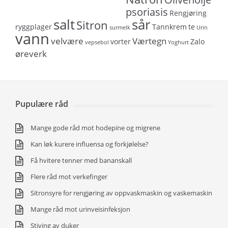
psoriasis
Rengjøring
salt
sår
Sitron
ryggplager
Tannkrem
te
surmelk
Urin
vann
velvære
Værtegn
vorter
Zalo
vepsebol
Yoghurt
øreverk
Pupulære råd
Mange gode råd mot hodepine og migrene
Kan løk kurere influensa og forkjølelse?
Få hvitere tenner med bananskall
Flere råd mot verkefinger
Sitronsyre for rengjøring av oppvaskmaskin og vaskemaskin
Mange råd mot urinveisinfeksjon
Stiving av duker