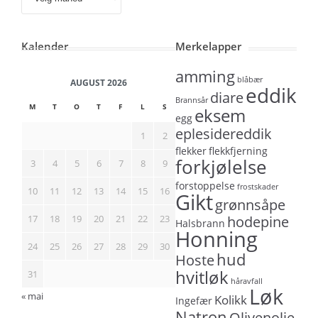
Kalender
Merkelapper
amming
blåbær
AUGUST 2026
eddik
diare
Brannsår
M
T
O
T
F
L
S
eksem
egg
eplesidereddik
1
2
flekker
flekkfjerning
forkjølelse
3
4
5
6
7
8
9
forstoppelse
frostskader
10
11
12
13
14
15
16
Gikt
grønnsåpe
17
18
19
20
21
22
23
hodepine
Halsbrann
Honning
24
25
26
27
28
29
30
hud
Hoste
hvitløk
31
håravfall
Løk
« mai
Kolikk
Ingefær
Natron
Olivenolje