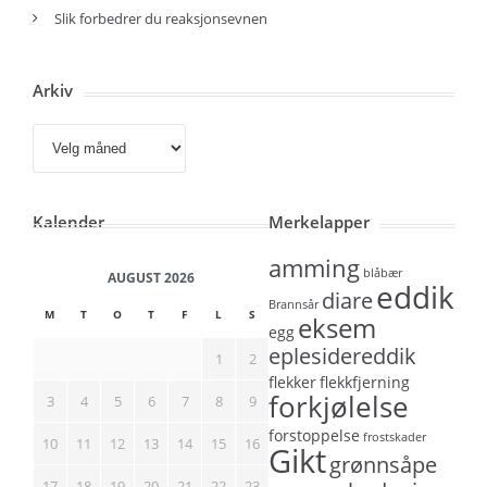
Slik forbedrer du reaksjonsevnen
Arkiv
Arkiv
Kalender
Merkelapper
amming
blåbær
AUGUST 2026
eddik
diare
Brannsår
M
T
O
T
F
L
S
eksem
egg
eplesidereddik
1
2
flekker
flekkfjerning
forkjølelse
3
4
5
6
7
8
9
forstoppelse
frostskader
10
11
12
13
14
15
16
Gikt
grønnsåpe
17
18
19
20
21
22
23