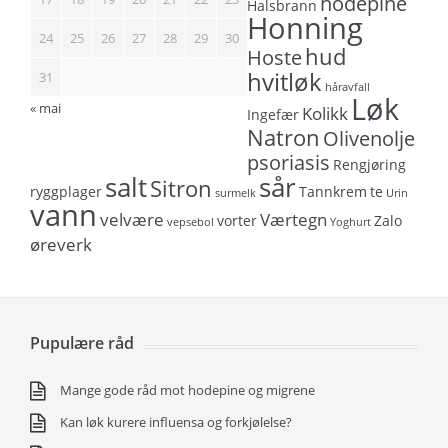
hodepine
Halsbrann
Honning
24
25
26
27
28
29
30
hud
Hoste
hvitløk
31
håravfall
Løk
« mai
Kolikk
Ingefær
Natron
Olivenolje
psoriasis
Rengjøring
salt
sår
Sitron
ryggplager
Tannkrem
te
surmelk
Urin
vann
velvære
Værtegn
vorter
Zalo
vepsebol
Yoghurt
øreverk
Pupulære råd
Mange gode råd mot hodepine og migrene
Kan løk kurere influensa og forkjølelse?