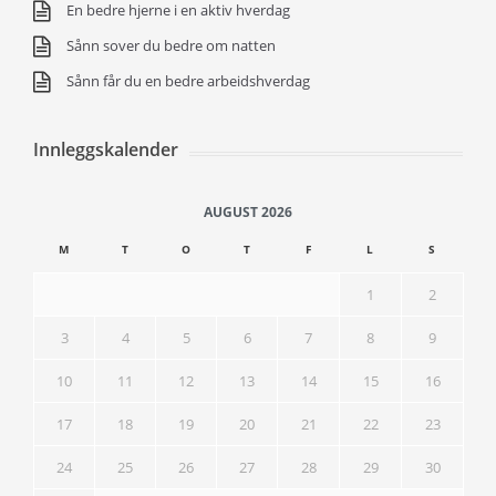
En bedre hjerne i en aktiv hverdag
Sånn sover du bedre om natten
Sånn får du en bedre arbeidshverdag
Innleggskalender
AUGUST 2026
M
T
O
T
F
L
S
1
2
3
4
5
6
7
8
9
10
11
12
13
14
15
16
17
18
19
20
21
22
23
24
25
26
27
28
29
30