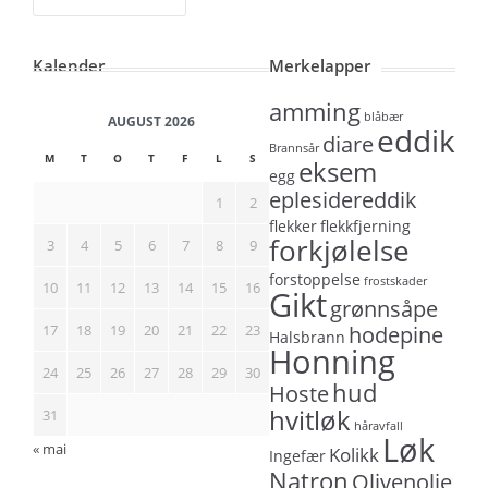
Kalender
Merkelapper
amming
blåbær
AUGUST 2026
eddik
diare
Brannsår
M
T
O
T
F
L
S
eksem
egg
eplesidereddik
1
2
flekker
flekkfjerning
forkjølelse
3
4
5
6
7
8
9
forstoppelse
frostskader
10
11
12
13
14
15
16
Gikt
grønnsåpe
17
18
19
20
21
22
23
hodepine
Halsbrann
Honning
24
25
26
27
28
29
30
hud
Hoste
hvitløk
31
håravfall
Løk
« mai
Kolikk
Ingefær
Natron
Olivenolje