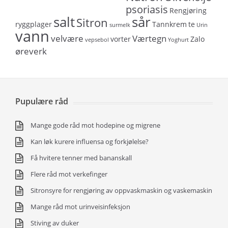
psoriasis
Rengjøring
salt
sår
Sitron
ryggplager
Tannkrem
te
surmelk
Urin
vann
velvære
Værtegn
vorter
Zalo
vepsebol
Yoghurt
øreverk
Pupulære råd
Mange gode råd mot hodepine og migrene
Kan løk kurere influensa og forkjølelse?
Få hvitere tenner med bananskall
Flere råd mot verkefinger
Sitronsyre for rengjøring av oppvaskmaskin og vaskemaskin
Mange råd mot urinveisinfeksjon
Stiving av duker