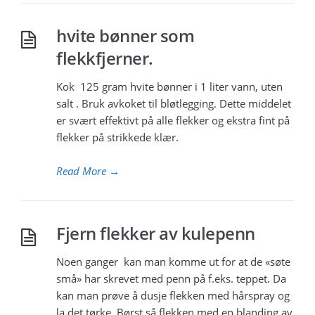
hvite bønner som
flekkfjerner.
Kok 125 gram hvite bønner i 1 liter vann, uten
salt . Bruk avkoket til bløtlegging. Dette middelet
er svært effektivt på alle flekker og ekstra fint på
flekker på strikkede klær.
Read More
→
Fjern flekker av kulepenn
Noen ganger kan man komme ut for at de «søte
små» har skrevet med penn på f.eks. teppet. Da
kan man prøve å dusje flekken med hårspray og
la det tørke. Børst så flekken med en blanding av