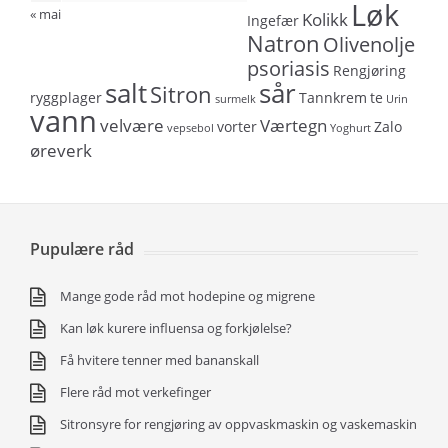
Løk
« mai
Kolikk
Ingefær
Natron
Olivenolje
psoriasis
Rengjøring
salt
sår
Sitron
ryggplager
Tannkrem
te
surmelk
Urin
vann
velvære
Værtegn
vorter
Zalo
vepsebol
Yoghurt
øreverk
Pupulære råd
Mange gode råd mot hodepine og migrene
Kan løk kurere influensa og forkjølelse?
Få hvitere tenner med bananskall
Flere råd mot verkefinger
Sitronsyre for rengjøring av oppvaskmaskin og vaskemaskin