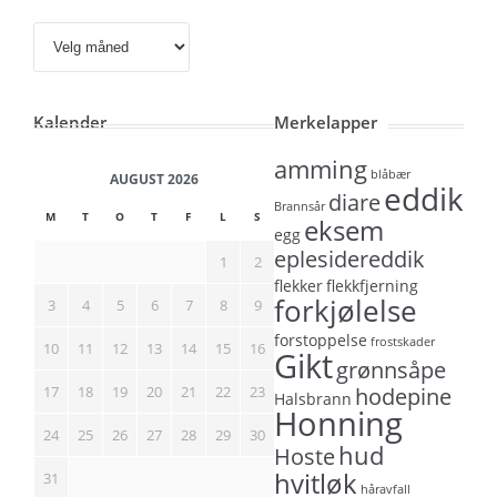
Arkiv
Kalender
Merkelapper
amming
blåbær
AUGUST 2026
eddik
diare
Brannsår
M
T
O
T
F
L
S
eksem
egg
eplesidereddik
1
2
flekker
flekkfjerning
forkjølelse
3
4
5
6
7
8
9
forstoppelse
frostskader
10
11
12
13
14
15
16
Gikt
grønnsåpe
17
18
19
20
21
22
23
hodepine
Halsbrann
Honning
24
25
26
27
28
29
30
hud
Hoste
hvitløk
31
håravfall