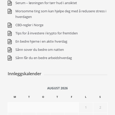
Serum – løsningen for tørr hud i ansiktet
Morsomme ting som kan hjelpe deg med å redusere stress i
hverdagen
CBD-regler i Norge
Tips for å investere i krypto for fremtiden
En bedre hjerne i en aktiv hverdag
Sånn sover du bedre om natten
Sånn får du en bedre arbeidshverdag
Innleggskalender
AUGUST 2026
M
T
O
T
F
L
S
1
2