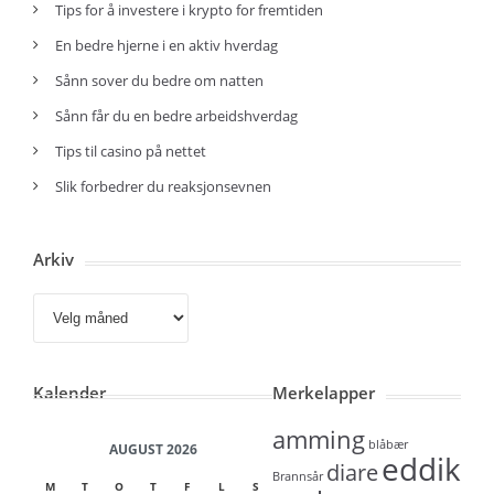
Tips for å investere i krypto for fremtiden
En bedre hjerne i en aktiv hverdag
Sånn sover du bedre om natten
Sånn får du en bedre arbeidshverdag
Tips til casino på nettet
Slik forbedrer du reaksjonsevnen
Arkiv
Arkiv
Kalender
Merkelapper
amming
blåbær
AUGUST 2026
eddik
diare
Brannsår
M
T
O
T
F
L
S