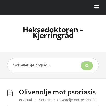
Heksedoktoren –
Kjerringråd
Olivenolje mot psoriasis
/
Hud
/
Psoriasis
/
Olivenolje mot psoriasis