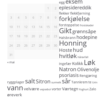
eksem
egg
eplesidereddik
1
2
flekker
flekkfjerning
forkjølelse
3
4
5
6
7
8
9
forstoppelse
frostskader
10
11
12
13
14
15
16
Gikt
grønnsåpe
17
18
19
20
21
22
23
hodepine
Halsbrann
Honning
24
25
26
27
28
29
30
hud
Hoste
hvitløk
31
håravfall
Løk
« mai
Kolikk
Ingefær
Natron
Olivenolje
psoriasis
Rengjøring
salt
sår
Sitron
ryggplager
Tannkrem
te
surmelk
Urin
vann
velvære
Værtegn
vorter
Zalo
vepsebol
Yoghurt
øreverk