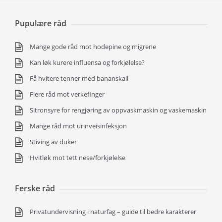
Pupulære råd
Mange gode råd mot hodepine og migrene
Kan løk kurere influensa og forkjølelse?
Få hvitere tenner med bananskall
Flere råd mot verkefinger
Sitronsyre for rengjøring av oppvaskmaskin og vaskemaskin
Mange råd mot urinveisinfeksjon
Stiving av duker
Hvitløk mot tett nese/forkjølelse
Ferske råd
Privatundervisning i naturfag – guide til bedre karakterer