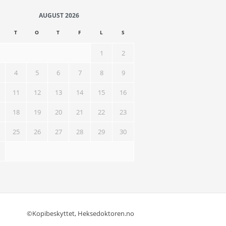
AUGUST 2026
T
O
T
F
L
S
1
2
4
5
6
7
8
9
11
12
13
14
15
16
18
19
20
21
22
23
25
26
27
28
29
30
©Kopibeskyttet, Heksedoktoren.no