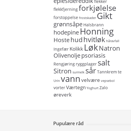
eplesidereddik
flekker
forkjølelse
flekkfjerning
Gikt
forstoppelse
frostskader
grønnsåpe
Halsbrann
Honning
hodepine
hvitløk
hud
Hoste
håravfall
Løk
Natron
Kolikk
Ingefær
Olivenolje
psoriasis
salt
Rengjøring
ryggplager
sår
Sitron
Tannkrem
te
surmelk
vann
velvære
Urin
vepsebol
Værtegn
vorter
Zalo
Yoghurt
øreverk
Pupulære råd