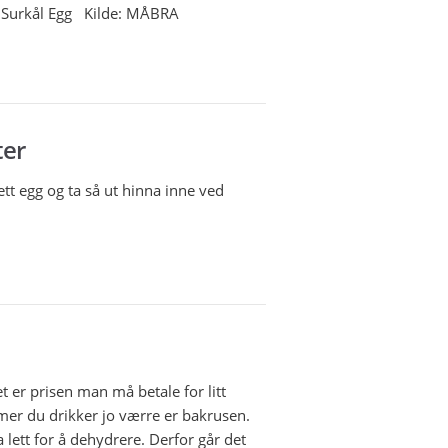
r Surkål Egg Kilde: MÅBRA
ter
t egg og ta så ut hinna inne ved
t er prisen man må betale for litt
 mer du drikker jo værre er bakrusen.
lett for å dehydrere. Derfor går det