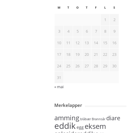
M
T
O
T
F
L
S
1
2
3
4
5
6
7
8
9
10
11
12
13
14
15
16
17
18
19
20
21
22
23
24
25
26
27
28
29
30
31
« mai
Merkelapper
amming
diare
blåbær
Brannsår
eddik
eksem
egg