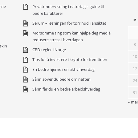
ene
Privatundervisning i naturfag – guide til
bedre karakterer
M
Serum – løsningen for tørr hud i ansiktet
Morsomme ting som kan hjelpe deg med å
redusere stress i hverdagen
3
skin
CBD-regler i Norge
10
Tips for å investere i krypto for fremtiden
17
En bedre hjerne i en aktiv hverdag
Sånn sover du bedre om natten
24
Sånn får du en bedre arbeidshverdag
31
« mai