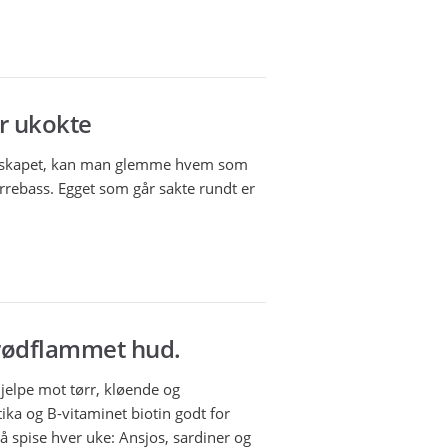
er ukokte
øleskapet, kan man glemme hvem som
rrebass. Egget som går sakte rundt er
 rødflammet hud.
hjelpe mot tørr, kløende og
ka og B-vitaminet biotin godt for
å spise hver uke: Ansjos, sardiner og