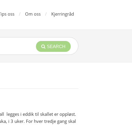
Tips oss
Om oss
Kjerringråd
SEARCH
l legges i eddik til skallet er oppløst.
a, i 3 uker. For hver tredje gang skal