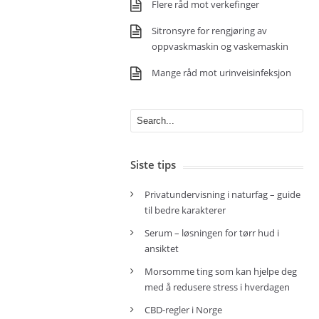
Flere råd mot verkefinger
Sitronsyre for rengjøring av
oppvaskmaskin og vaskemaskin
Mange råd mot urinveisinfeksjon
Siste tips
Privatundervisning i naturfag – guide
til bedre karakterer
Serum – løsningen for tørr hud i
ansiktet
Morsomme ting som kan hjelpe deg
med å redusere stress i hverdagen
CBD-regler i Norge