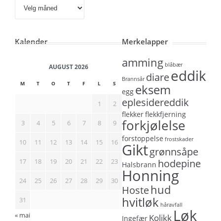
Arkiv
Kalender
Merkelapper
amming
blåbær
AUGUST 2026
eddik
diare
Brannsår
M
T
O
T
F
L
S
eksem
egg
eplesidereddik
1
2
flekker
flekkfjerning
forkjølelse
3
4
5
6
7
8
9
forstoppelse
frostskader
10
11
12
13
14
15
16
Gikt
grønnsåpe
17
18
19
20
21
22
23
hodepine
Halsbrann
Honning
24
25
26
27
28
29
30
hud
Hoste
hvitløk
31
håravfall
Løk
« mai
Kolikk
Ingefær