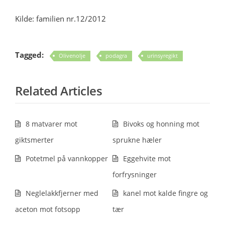
Kilde: familien nr.12/2012
Tagged:
Olivenolje
podagra
urinsyregikt
Related Articles
8 matvarer mot
Bivoks og honning mot
giktsmerter
sprukne hæler
Potetmel på vannkopper
Eggehvite mot
forfrysninger
Neglelakkfjerner med
kanel mot kalde fingre og
aceton mot fotsopp
tær