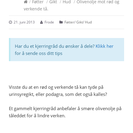
/
Føtter
/
Gikt
/
Hud
/
Olivenolje mot rød og
verkende tå.
21. juni 2013
Frode
Føtter
/
Gikt
/
Hud
Har du et kjerringråd du ønsker å dele?
Klikk her
for å sende oss ditt tips
Visste du at en rød og verkende tå kan tyde på
urinsyregikt, eller podagra, som det også kalles?
Et gammelt kjerringråd anbefaler å smøre olivenolje på
tåleddet for å lindre verken.