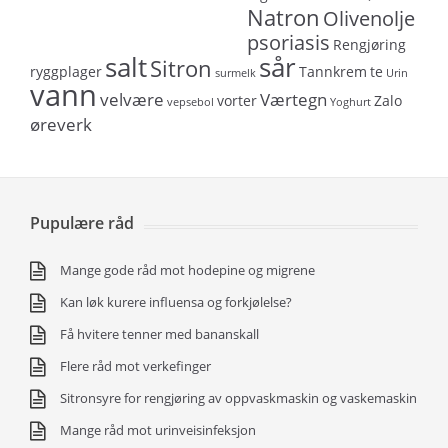
Natron
Olivenolje
psoriasis
Rengjøring
salt
sår
Sitron
ryggplager
Tannkrem
te
surmelk
Urin
vann
velvære
Værtegn
vorter
Zalo
vepsebol
Yoghurt
øreverk
Pupulære råd
Mange gode råd mot hodepine og migrene
Kan løk kurere influensa og forkjølelse?
Få hvitere tenner med bananskall
Flere råd mot verkefinger
Sitronsyre for rengjøring av oppvaskmaskin og vaskemaskin
Mange råd mot urinveisinfeksjon