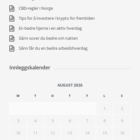
CBD-regler i Norge
Tips for å investere i krypto for fremtiden
En bedre hjerne i en aktiv hverdag
Sånn sover du bedre om natten
Sånn får du en bedre arbeidshverdag
Innleggskalender
AUGUST 2026
M
T
O
T
F
L
S
1
2
3
4
5
6
7
8
9
10
11
12
13
14
15
16