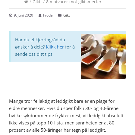
/
Gikt
/
8 matvarer mot giktsmerter
9. juni 2020
Frode
Gikt
Har du et kjerringråd du
ønsker å dele?
Klikk her
for å
sende oss ditt tips
Mange tror feilaktig at leddgikt bare er en plage for
eldre mennesker. Hvis du spør folk i 30- og 40-årene
hvilke sykdommer de frykter mest, vil leddgikt absolutt
ikke vises på topp 10-lista, men sannheten er at 80
prosent av alle 50-åringer har tegn på leddgikt.