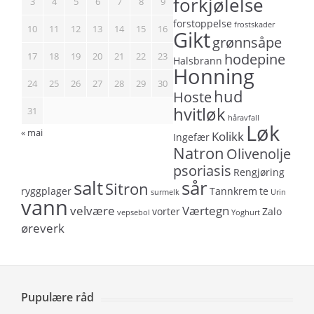
forkjølelse
3
4
5
6
7
8
9
forstoppelse
frostskader
10
11
12
13
14
15
16
Gikt
grønnsåpe
17
18
19
20
21
22
23
hodepine
Halsbrann
Honning
24
25
26
27
28
29
30
hud
Hoste
hvitløk
31
håravfall
Løk
« mai
Kolikk
Ingefær
Natron
Olivenolje
psoriasis
Rengjøring
salt
sår
Sitron
ryggplager
Tannkrem
te
surmelk
Urin
vann
velvære
Værtegn
vorter
Zalo
vepsebol
Yoghurt
øreverk
Pupulære råd