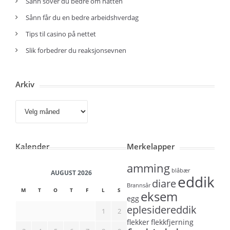
Sånn sover du bedre om natten
Sånn får du en bedre arbeidshverdag
Tips til casino på nettet
Slik forbedrer du reaksjonsevnen
Arkiv
Arkiv
Kalender
Merkelapper
amming
blåbær
AUGUST 2026
eddik
diare
Brannsår
M
T
O
T
F
L
S
eksem
egg
eplesidereddik
1
2
flekker
flekkfjerning