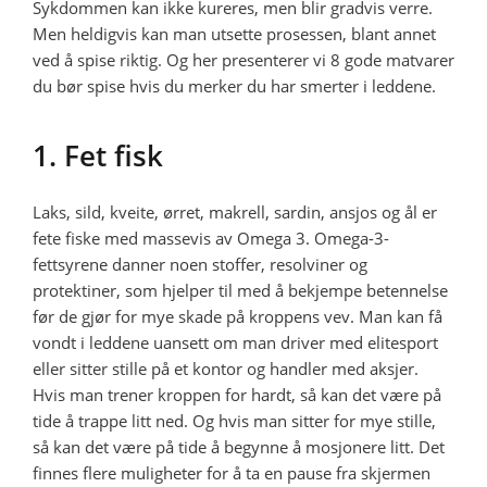
Sykdommen kan ikke kureres, men blir gradvis verre.
Men heldigvis kan man utsette prosessen, blant annet
ved å spise riktig. Og her presenterer vi 8 gode matvarer
du bør spise hvis du merker du har smerter i leddene.
1. Fet fisk
Laks, sild, kveite, ørret, makrell, sardin, ansjos og ål er
fete fiske med massevis av Omega 3. Omega-3-
fettsyrene danner noen stoffer, resolviner og
protektiner, som hjelper til med å bekjempe betennelse
før de gjør for mye skade på kroppens vev. Man kan få
vondt i leddene uansett om man driver med elitesport
eller sitter stille på et kontor og handler med aksjer.
Hvis man trener kroppen for hardt, så kan det være på
tide å trappe litt ned. Og hvis man sitter for mye stille,
så kan det være på tide å begynne å mosjonere litt. Det
finnes flere muligheter for å ta en pause fra skjermen