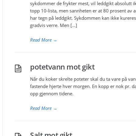
sykdommer de frykter mest, vil leddgikt absolutt i
topp 10-lista, men sannheten er at 80 prosent av a
har tegn på leddgikt. Sykdommen kan ikke kureres
gradvis verre. Men […]
Read More
→
potetvann mot gikt
Når du koker skrelte poteter skal du ta vare på van
fastende hjerte hver morgen. En kopp er nok pr. 
opp gjennom tidene.
Read More
→
Salt mot gikt