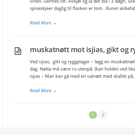
vinen. varmes litt. Avkjøl og la det stå i 3 døgn. Sil
spiseskjeer daglig til flasken er tom . Kuren anbefa
Read More
→
muskatnøtt mot isjias, gikt og 
Ved isjias, gikt og ryggplager – legg en muskattnø
dag. Nøtta må være ru utenpå. (kan holdes ved li
isjias – Man kan gå med en valnøtt med skallet p
Read More
→
1
2