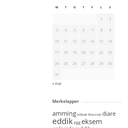
M
T
O
T
F
L
S
1
2
3
4
5
6
7
8
9
10
11
12
13
14
15
16
17
18
19
20
21
22
23
24
25
26
27
28
29
30
31
« mai
Merkelapper
amming
diare
blåbær
Brannsår
eddik
eksem
egg