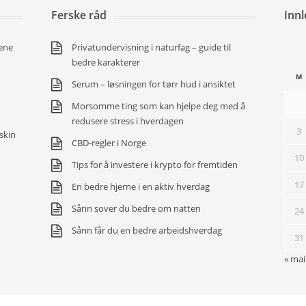
Ferske råd
Inn
ene
Privatundervisning i naturfag – guide til
bedre karakterer
M
Serum – løsningen for tørr hud i ansiktet
Morsomme ting som kan hjelpe deg med å
redusere stress i hverdagen
3
skin
CBD-regler i Norge
10
Tips for å investere i krypto for fremtiden
17
En bedre hjerne i en aktiv hverdag
Sånn sover du bedre om natten
24
Sånn får du en bedre arbeidshverdag
31
« mai