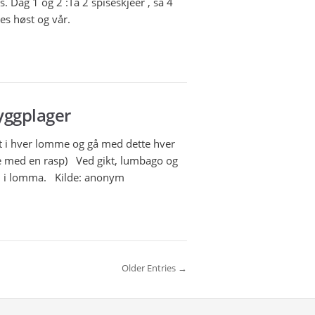
es. Dag 1 og 2 :Ta 2 spiseskjeer , så 4
les høst og vår.
ryggplager
tt i hver lomme og gå med dette hver
ke med en rasp) Ved gikt, lumbago og
å, i lomma. Kilde: anonym
Older Entries →