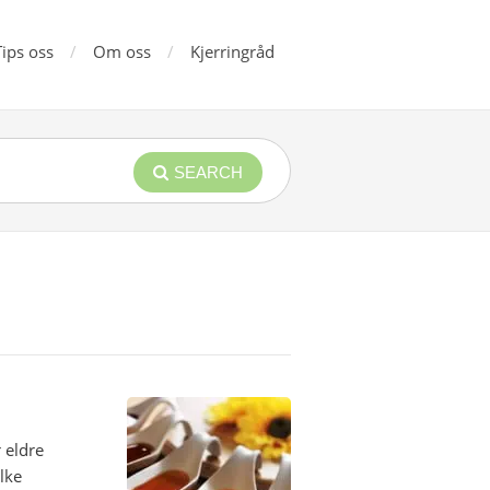
Tips oss
Om oss
Kjerringråd
SEARCH
r eldre
lke