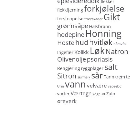
eplesidereddik
flekker
forkjølelse
flekkfjerning
Gikt
forstoppelse
frostskader
grønnsåpe
Halsbrann
Honning
hodepine
hvitløk
hud
Hoste
håravfall
Løk
Natron
Kolikk
Ingefær
Olivenolje
psoriasis
salt
Rengjøring
ryggplager
sår
Sitron
Tannkrem
te
surmelk
vann
velvære
Urin
vepsebol
Værtegn
vorter
Zalo
Yoghurt
øreverk