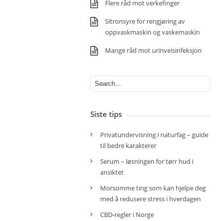
Flere råd mot verkefinger
Sitronsyre for rengjøring av
oppvaskmaskin og vaskemaskin
Mange råd mot urinveisinfeksjon
Siste tips
Privatundervisning i naturfag – guide
til bedre karakterer
Serum – løsningen for tørr hud i
ansiktet
Morsomme ting som kan hjelpe deg
med å redusere stress i hverdagen
CBD-regler i Norge