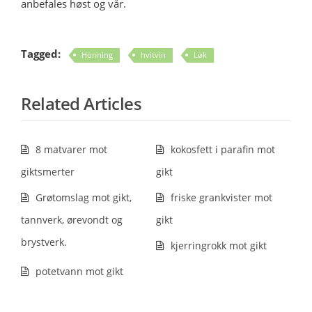
anbefales høst og vår.
Tagged:
Honning
hvitvin
Løk
Related Articles
8 matvarer mot
kokosfett i parafin mot
giktsmerter
gikt
Grøtomslag mot gikt,
friske grankvister mot
tannverk, ørevondt og
gikt
brystverk.
kjerringrokk mot gikt
potetvann mot gikt