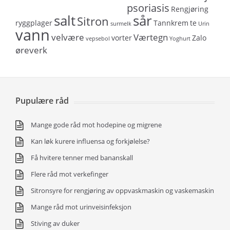
psoriasis
Rengjøring
salt
sår
Sitron
ryggplager
Tannkrem
te
surmelk
Urin
vann
velvære
Værtegn
vorter
Zalo
vepsebol
Yoghurt
øreverk
Pupulære råd
Mange gode råd mot hodepine og migrene
Kan løk kurere influensa og forkjølelse?
Få hvitere tenner med bananskall
Flere råd mot verkefinger
Sitronsyre for rengjøring av oppvaskmaskin og vaskemaskin
Mange råd mot urinveisinfeksjon
Stiving av duker