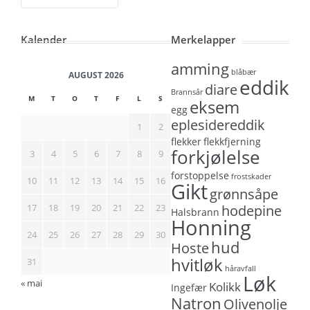
Kalender
Merkelapper
amming
blåbær
AUGUST 2026
eddik
diare
Brannsår
M
T
O
T
F
L
S
eksem
egg
eplesidereddik
1
2
flekker
flekkfjerning
forkjølelse
3
4
5
6
7
8
9
forstoppelse
frostskader
10
11
12
13
14
15
16
Gikt
grønnsåpe
17
18
19
20
21
22
23
hodepine
Halsbrann
Honning
24
25
26
27
28
29
30
hud
Hoste
hvitløk
31
håravfall
Løk
« mai
Kolikk
Ingefær
Natron
Olivenolje