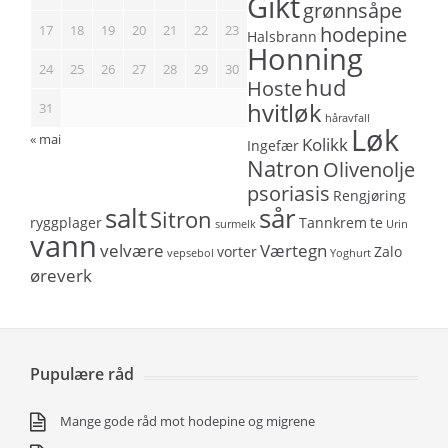
Gikt
grønnsåpe
17
18
19
20
21
22
23
hodepine
Halsbrann
Honning
24
25
26
27
28
29
30
hud
Hoste
hvitløk
31
håravfall
Løk
« mai
Kolikk
Ingefær
Natron
Olivenolje
psoriasis
Rengjøring
salt
sår
Sitron
ryggplager
Tannkrem
te
surmelk
Urin
vann
velvære
Værtegn
vorter
Zalo
vepsebol
Yoghurt
øreverk
Pupulære råd
Mange gode råd mot hodepine og migrene