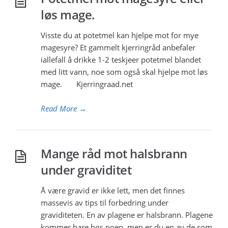
løs mage.
Visste du at potetmel kan hjelpe mot for mye
magesyre? Et gammelt kjerringråd anbefaler
iallefall å drikke 1-2 teskjeer potetmel blandet
med litt vann, noe som også skal hjelpe mot løs
mage. Kjerringraad.net
Read More
→
Mange råd mot halsbrann
under graviditet
Å være gravid er ikke lett, men det finnes
massevis av tips til forbedring under
graviditeten. En av plagene er halsbrann. Plagene
kommer bare hos noen, men er du en av de som