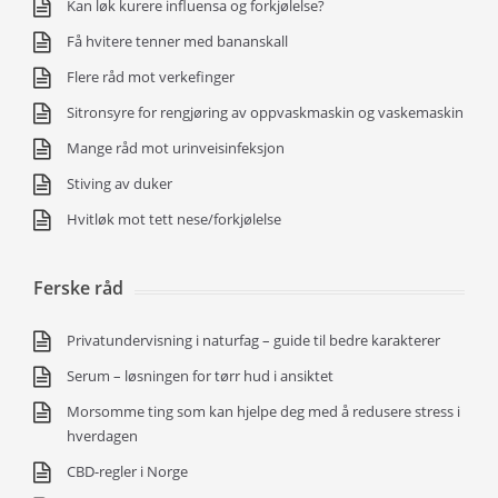
Kan løk kurere influensa og forkjølelse?
Få hvitere tenner med bananskall
Flere råd mot verkefinger
Sitronsyre for rengjøring av oppvaskmaskin og vaskemaskin
Mange råd mot urinveisinfeksjon
Stiving av duker
Hvitløk mot tett nese/forkjølelse
Ferske råd
Privatundervisning i naturfag – guide til bedre karakterer
Serum – løsningen for tørr hud i ansiktet
Morsomme ting som kan hjelpe deg med å redusere stress i
hverdagen
CBD-regler i Norge