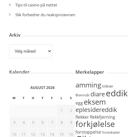
Tips til casino på nettet
Slik forbedrer du reaksjonsevnen
Arkiv
Arkiv
Kalender
Merkelapper
amming
blåbær
AUGUST 2026
eddik
diare
Brannsår
M
T
O
T
F
L
S
eksem
egg
eplesidereddik
1
2
flekker
flekkfjerning
forkjølelse
3
4
5
6
7
8
9
forstoppelse
frostskader
10
11
12
13
14
15
16