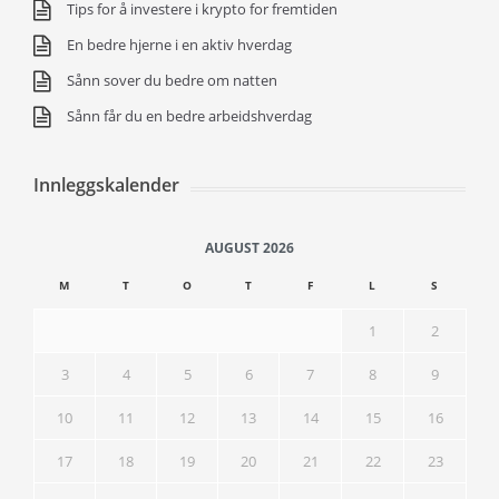
Tips for å investere i krypto for fremtiden
En bedre hjerne i en aktiv hverdag
Sånn sover du bedre om natten
Sånn får du en bedre arbeidshverdag
Innleggskalender
AUGUST 2026
M
T
O
T
F
L
S
1
2
3
4
5
6
7
8
9
10
11
12
13
14
15
16
17
18
19
20
21
22
23