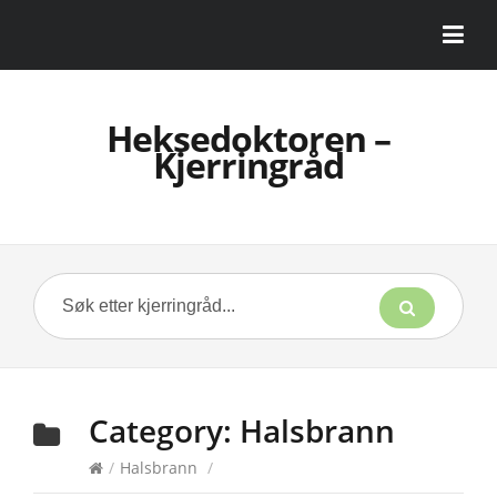
Heksedoktoren –
Kjerringråd
Category:
Halsbrann
/
Halsbrann
/