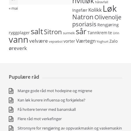
hvitløk
håravfall
Løk
« mai
Kolikk
Ingefær
Natron
Olivenolje
psoriasis
Rengjøring
salt
sår
Sitron
ryggplager
Tannkrem
te
surmelk
Urin
vann
velvære
Værtegn
vorter
Zalo
vepsebol
Yoghurt
øreverk
Pupulære råd
Mange gode råd mot hodepine og migrene
Kan løk kurere influensa og forkjølelse?
Få hvitere tenner med bananskall
Flere råd mot verkefinger
Sitronsyre for rengjøring av oppvaskmaskin og vaskemaskin