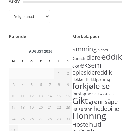
Arkiv
Arkiv
Kalender
Merkelapper
amming
blåbær
AUGUST 2026
eddik
diare
Brannsår
M
T
O
T
F
L
S
eksem
egg
eplesidereddik
1
2
flekker
flekkfjerning
forkjølelse
3
4
5
6
7
8
9
forstoppelse
frostskader
10
11
12
13
14
15
16
Gikt
grønnsåpe
17
18
19
20
21
22
23
hodepine
Halsbrann
Honning
24
25
26
27
28
29
30
hud
Hoste
31