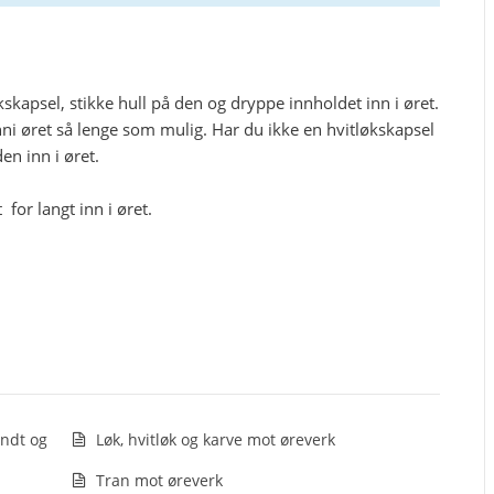
kapsel, stikke hull på den og dryppe innholdet inn i øret.
inni øret så lenge som mulig. Har du ikke en hvitløkskapsel
en inn i øret.
for langt inn i øret.
ondt og
Løk, hvitløk og karve mot øreverk
Tran mot øreverk