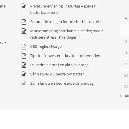
ene
Privatundervisning i naturfag – guide til
bedre karakterer
M
Serum – løsningen for tørr hud i ansiktet
Morsomme ting som kan hjelpe deg med å
redusere stress i hverdagen
3
skin
CBD-regler i Norge
10
Tips for å investere i krypto for fremtiden
17
En bedre hjerne i en aktiv hverdag
Sånn sover du bedre om natten
24
Sånn får du en bedre arbeidshverdag
31
« mai