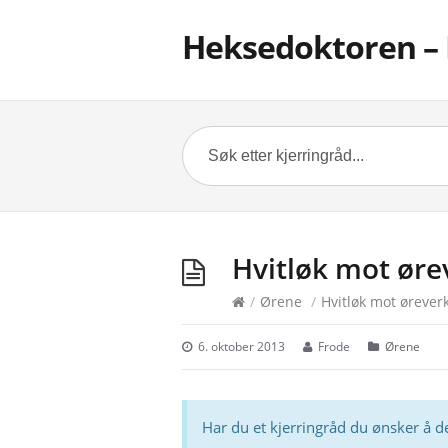
Heksedoktoren – 
Hvitløk mot øre
/
Ørene
/
Hvitløk mot ørever
6. oktober 2013
Frode
Ørene
Har du et kjerringråd du ønsker å d