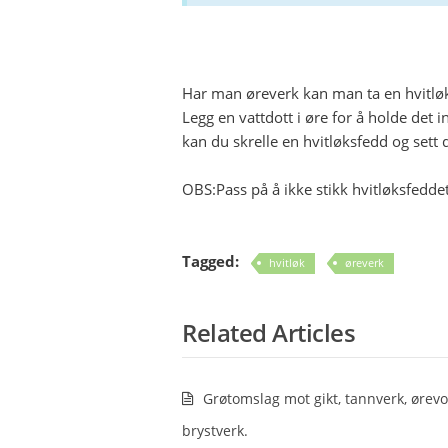
Har man øreverk kan man ta en hvitløks
Legg en vattdott i øre for å holde det 
kan du skrelle en hvitløksfedd og sett d
OBS:Pass på å ikke stikk hvitløksfeddet 
Tagged:
hvitløk
øreverk
Related Articles
Grøtomslag mot gikt, tannverk, ørev
brystverk.