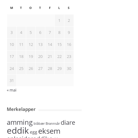
M
T
O
T
F
L
S
1
2
3
4
5
6
7
8
9
10
11
12
13
14
15
16
17
18
19
20
21
22
23
24
25
26
27
28
29
30
31
« mai
Merkelapper
amming
diare
blåbær
Brannsår
eddik
eksem
egg