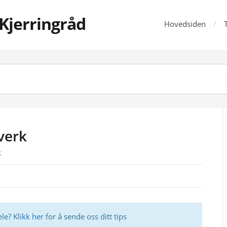
Kjerringråd
Hovedsiden
verk
k
ele?
Klikk her
for å sende oss ditt tips