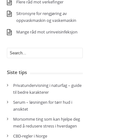
Flere råd mot verkefinger
Sitronsyre for rengjøring av
oppvaskmaskin og vaskemaskin
Mange råd mot urinveisinfeksjon
Siste tips
Privatundervisning i naturfag – guide
til bedre karakterer
Serum – løsningen for tørr hud i
ansiktet
Morsomme ting som kan hjelpe deg
med å redusere stress i hverdagen
CBD-regler i Norge