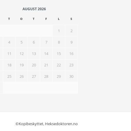
AUGUST 2026
T
O
T
F
L
S
1
2
4
5
6
7
8
9
11
12
13
14
15
16
18
19
20
21
22
23
25
26
27
28
29
30
©Kopibeskyttet, Heksedoktoren.no