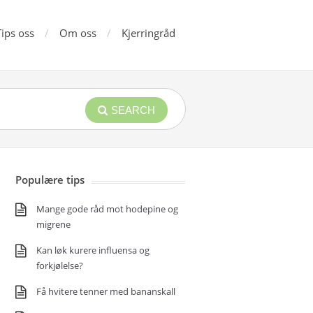
Tips oss
Om oss
Kjerringråd
SEARCH
Populære tips
Mange gode råd mot hodepine og
migrene
Kan løk kurere influensa og
forkjølelse?
Få hvitere tenner med bananskall