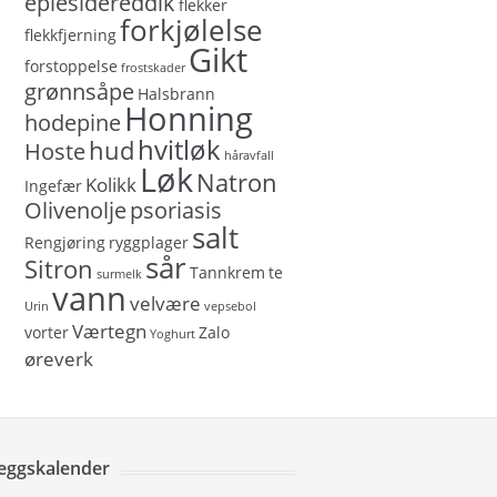
eplesidereddik
flekker
forkjølelse
flekkfjerning
Gikt
forstoppelse
frostskader
grønnsåpe
Halsbrann
Honning
hodepine
hvitløk
hud
Hoste
håravfall
Løk
Natron
Kolikk
Ingefær
Olivenolje
psoriasis
salt
Rengjøring
ryggplager
sår
Sitron
Tannkrem
te
surmelk
vann
velvære
Urin
vepsebol
Værtegn
vorter
Zalo
Yoghurt
øreverk
leggskalender