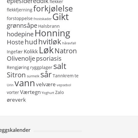
eplesidereddik
flekker
forkjølelse
flekkfjerning
Gikt
forstoppelse
frostskader
grønnsåpe
Halsbrann
Honning
hodepine
hvitløk
hud
Hoste
håravfall
Løk
Natron
Kolikk
Ingefær
Olivenolje
psoriasis
salt
Rengjøring
ryggplager
sår
Sitron
Tannkrem
te
surmelk
vann
velvære
Urin
vepsebol
Værtegn
vorter
Zalo
Yoghurt
øreverk
leggskalender