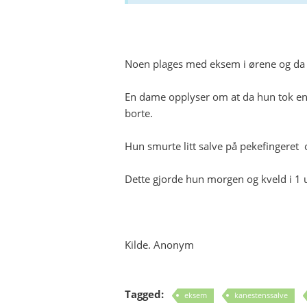
Noen plages med eksem i ørene og da k
En dame opplyser om at da hun tok en
borte.
Hun smurte litt salve på pekefingeret 
Dette gjorde hun morgen og kveld i 1 
Kilde. Anonym
Tagged:
eksem
kanestenssalve