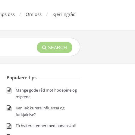
Tips oss
Om oss
Kjerringråd
SEARCH
Populære tips
Mange gode råd mot hodepine og
migrene
Kan løk kurere influensa og
forkjølelse?
Få hvitere tenner med bananskall