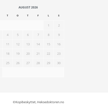
AUGUST 2026
T
O
T
F
L
S
1
2
4
5
6
7
8
9
11
12
13
14
15
16
18
19
20
21
22
23
25
26
27
28
29
30
©Kopibeskyttet, Heksedoktoren.no