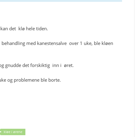
an det klø hele tiden.
 behandling med kanestensalve over 1 uke, ble kløen
og gnudde det forskiktig inn i øret.
uke og problemene ble borte.
kløe i ørene