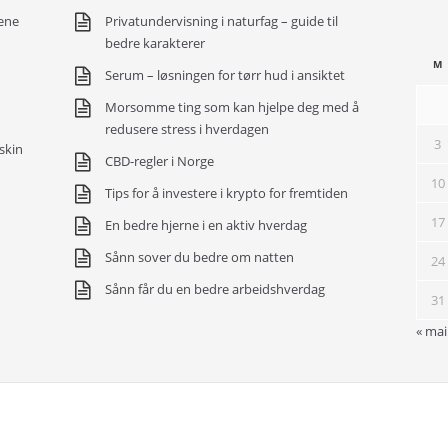
ene
Privatundervisning i naturfag – guide til
bedre karakterer
M
Serum – løsningen for tørr hud i ansiktet
Morsomme ting som kan hjelpe deg med å
redusere stress i hverdagen
3
skin
CBD-regler i Norge
10
Tips for å investere i krypto for fremtiden
17
En bedre hjerne i en aktiv hverdag
Sånn sover du bedre om natten
24
Sånn får du en bedre arbeidshverdag
31
« mai