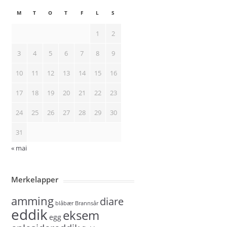
M
T
O
T
F
L
S
1
2
3
4
5
6
7
8
9
10
11
12
13
14
15
16
17
18
19
20
21
22
23
24
25
26
27
28
29
30
31
« mai
Merkelapper
amming
diare
blåbær
Brannsår
eddik
eksem
egg