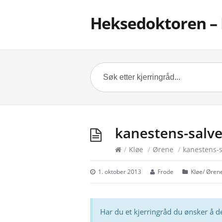
Heksedoktoren – 
kanestens-salve
/
Kløe
/
Ørene
/
kanestens-s
1. oktober 2013
Frode
Kløe
/
Øren
Har du et kjerringråd du ønsker å d