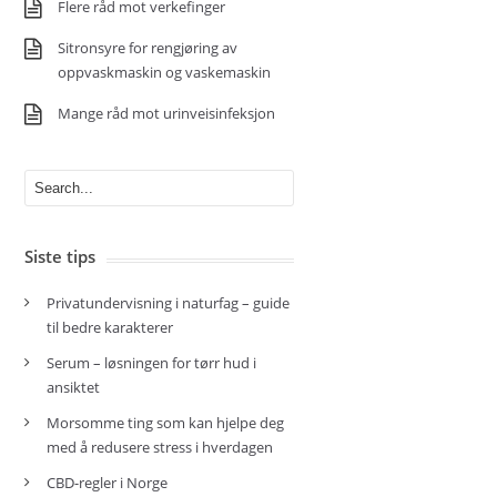
Flere råd mot verkefinger
Sitronsyre for rengjøring av
oppvaskmaskin og vaskemaskin
Mange råd mot urinveisinfeksjon
Siste tips
Privatundervisning i naturfag – guide
til bedre karakterer
Serum – løsningen for tørr hud i
ansiktet
Morsomme ting som kan hjelpe deg
med å redusere stress i hverdagen
CBD-regler i Norge