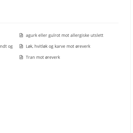
agurk eller gulrot mot allergiske utslett
ondt og
Løk, hvitløk og karve mot øreverk
Tran mot øreverk