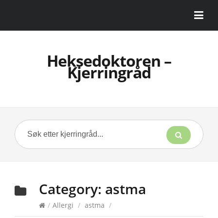
Heksedoktoren –
Kjerringråd
Category:
astma
/
Allergi
/
astma
/