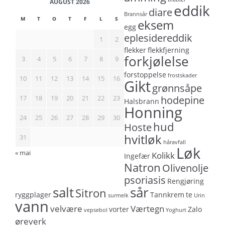
AUGUST 2026
eddik
diare
Brannsår
M
T
O
T
F
L
S
eksem
egg
eplesidereddik
1
2
flekker
flekkfjerning
forkjølelse
3
4
5
6
7
8
9
forstoppelse
frostskader
10
11
12
13
14
15
16
Gikt
grønnsåpe
17
18
19
20
21
22
23
hodepine
Halsbrann
Honning
24
25
26
27
28
29
30
hud
Hoste
hvitløk
31
håravfall
Løk
« mai
Kolikk
Ingefær
Natron
Olivenolje
psoriasis
Rengjøring
salt
sår
Sitron
ryggplager
Tannkrem
te
surmelk
Urin
vann
velvære
Værtegn
vorter
Zalo
vepsebol
Yoghurt
øreverk