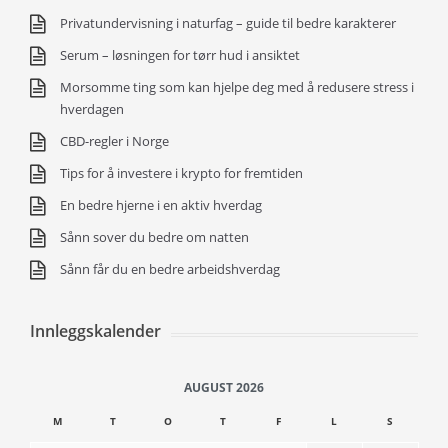
Privatundervisning i naturfag – guide til bedre karakterer
Serum – løsningen for tørr hud i ansiktet
Morsomme ting som kan hjelpe deg med å redusere stress i
hverdagen
CBD-regler i Norge
Tips for å investere i krypto for fremtiden
En bedre hjerne i en aktiv hverdag
Sånn sover du bedre om natten
Sånn får du en bedre arbeidshverdag
Innleggskalender
AUGUST 2026
M
T
O
T
F
L
S