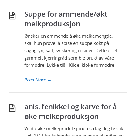
Suppe for ammende/økt
melkproduksjon
Ønsker en ammende å øke melkemengde,
skal hun prøve å spise en suppe kokt på
sagogryn, saft, svisker og rosiner. Dette er et
gammelt kjerringråd som ble brukt av våre
formødre. Lykke til! Kilde. kloke formødre
Read More
→
anis, fenikkel og karve for å
øke melkeproduksjon
Vil du øke melkeproduksjonen så lag deg te slik:
Hell 1/4 liter kokende vann over en blanding av