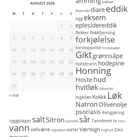
amming
blåbær
AUGUST 2026
eddik
diare
Brannsår
M
T
O
T
F
L
S
eksem
egg
eplesidereddik
1
2
flekker
flekkfjerning
forkjølelse
3
4
5
6
7
8
9
forstoppelse
frostskader
10
11
12
13
14
15
16
Gikt
grønnsåpe
17
18
19
20
21
22
23
hodepine
Halsbrann
Honning
24
25
26
27
28
29
30
hud
Hoste
hvitløk
31
håravfall
Løk
« mai
Kolikk
Ingefær
Natron
Olivenolje
psoriasis
Rengjøring
salt
sår
Sitron
ryggplager
Tannkrem
te
surmelk
Urin
vann
velvære
Værtegn
vorter
Zalo
vepsebol
Yoghurt
øreverk