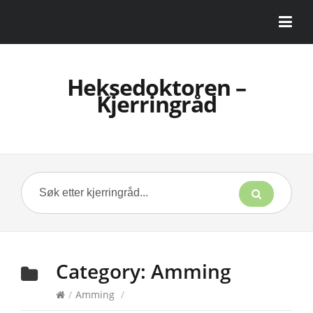
Heksedoktoren –
Kjerringråd
Category:
Amming
/
Amming
/