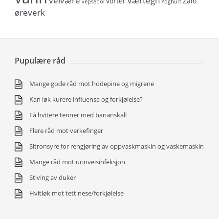
velvære
Værtegn
vorter
Zalo
vepsebol
Yoghurt
øreverk
Pupulære råd
Mange gode råd mot hodepine og migrene
Kan løk kurere influensa og forkjølelse?
Få hvitere tenner med bananskall
Flere råd mot verkefinger
Sitronsyre for rengjøring av oppvaskmaskin og vaskemaskin
Mange råd mot urinveisinfeksjon
Stiving av duker
Hvitløk mot tett nese/forkjølelse