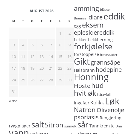
amming
blåbær
AUGUST 2026
eddik
diare
Brannsår
M
T
O
T
F
L
S
eksem
egg
eplesidereddik
1
2
flekker
flekkfjerning
forkjølelse
3
4
5
6
7
8
9
forstoppelse
frostskader
10
11
12
13
14
15
16
Gikt
grønnsåpe
17
18
19
20
21
22
23
hodepine
Halsbrann
Honning
24
25
26
27
28
29
30
hud
Hoste
hvitløk
31
håravfall
Løk
« mai
Kolikk
Ingefær
Natron
Olivenolje
psoriasis
Rengjøring
salt
sår
Sitron
ryggplager
Tannkrem
te
surmelk
Urin
vann