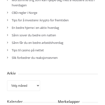
Morsomme ting som kan hjelpe deg med å redusere stress i
hverdagen
CBD-regler i Norge
Tips for å investere i krypto for fremtiden
En bedre hjerne i en aktiv hverdag
Sånn sover du bedre om natten
Sånn får du en bedre arbeidshverdag
Tips til casino på nettet
Slik forbedrer du reaksjonsevnen
Arkiv
Arkiv
Kalender
Merkelapper