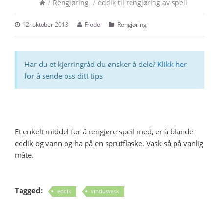
/
Rengjøring
/
eddik til rengjøring av speil
12. oktober 2013
Frode
Rengjøring
Har du et kjerringråd du ønsker å dele?
Klikk her
for å sende oss ditt tips
Et enkelt middel for å rengjøre speil med, er å blande
eddik og vann og ha på en sprutflaske. Vask så på vanlig
måte.
Tagged:
eddik
vindusvask