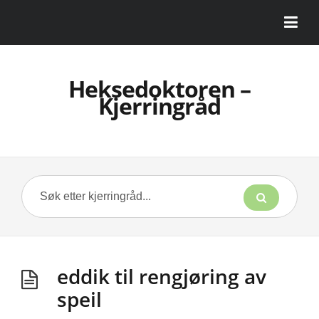
Heksedoktoren –
Kjerringråd
eddik til rengjøring av
speil