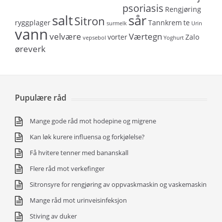
psoriasis
Rengjøring
salt
sår
Sitron
ryggplager
Tannkrem
te
surmelk
Urin
vann
velvære
Værtegn
vorter
Zalo
vepsebol
Yoghurt
øreverk
Pupulære råd
Mange gode råd mot hodepine og migrene
Kan løk kurere influensa og forkjølelse?
Få hvitere tenner med bananskall
Flere råd mot verkefinger
Sitronsyre for rengjøring av oppvaskmaskin og vaskemaskin
Mange råd mot urinveisinfeksjon
Stiving av duker