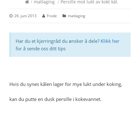
/
matlaging
/
Persille mot lukt av kokt kål.
26. juni 2013
Frode
matlaging
Har du et kjerringråd du ønsker å dele?
Klikk her
for å sende oss ditt tips
Hvis du synes kålen lager for mye lukt under koking,
kan du putte en dusk persille i kokevannet.