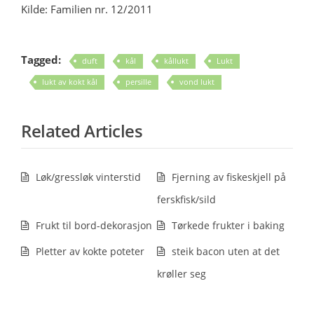
Kilde: Familien nr. 12/2011
Tagged:
duft
kål
kållukt
Lukt
lukt av kokt kål
persille
vond lukt
Related Articles
Løk/gressløk vinterstid
Fjerning av fiskeskjell på
ferskfisk/sild
Frukt til bord-dekorasjon
Tørkede frukter i baking
Pletter av kokte poteter
steik bacon uten at det
krøller seg