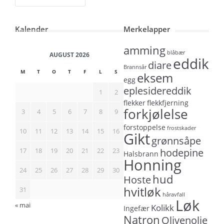
Kalender
Merkelapper
amming
blåbær
AUGUST 2026
eddik
diare
Brannsår
M
T
O
T
F
L
S
eksem
egg
eplesidereddik
1
2
flekker
flekkfjerning
forkjølelse
3
4
5
6
7
8
9
forstoppelse
frostskader
10
11
12
13
14
15
16
Gikt
grønnsåpe
17
18
19
20
21
22
23
hodepine
Halsbrann
Honning
24
25
26
27
28
29
30
hud
Hoste
hvitløk
31
håravfall
Løk
« mai
Kolikk
Ingefær
Natron
Olivenolje