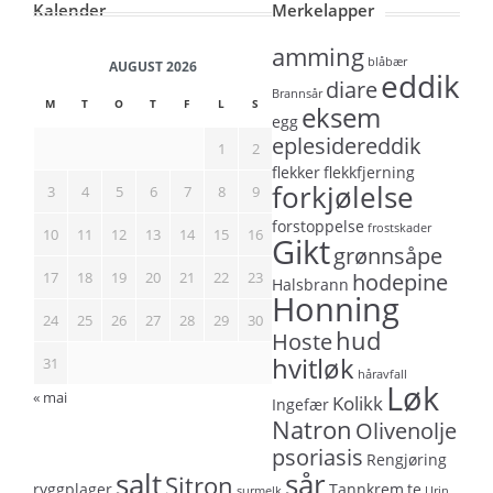
Kalender
Merkelapper
amming
blåbær
AUGUST 2026
eddik
diare
Brannsår
M
T
O
T
F
L
S
eksem
egg
eplesidereddik
1
2
flekker
flekkfjerning
forkjølelse
3
4
5
6
7
8
9
forstoppelse
frostskader
10
11
12
13
14
15
16
Gikt
grønnsåpe
17
18
19
20
21
22
23
hodepine
Halsbrann
Honning
24
25
26
27
28
29
30
hud
Hoste
hvitløk
31
håravfall
Løk
« mai
Kolikk
Ingefær
Natron
Olivenolje
psoriasis
Rengjøring
salt
sår
Sitron
ryggplager
Tannkrem
te
surmelk
Urin