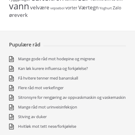
vann
velvære
Værtegn
vorter
Zalo
vepsebol
Yoghurt
øreverk
Pupulære råd
Mange gode råd mot hodepine og migrene
Kan løk kurere influensa og forkjølelse?
Få hvitere tenner med bananskall
Flere råd mot verkefinger
Sitronsyre for rengjøring av oppvaskmaskin og vaskemaskin
Mange råd mot urinveisinfeksjon
Stiving av duker
Hvitløk mot tett nese/forkjølelse