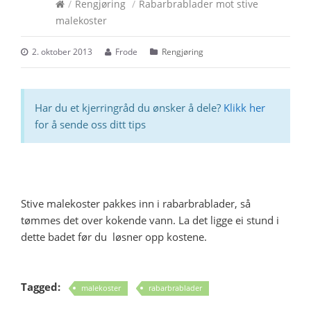
/
Rengjøring
/
Rabarbrablader mot stive
malekoster
2. oktober 2013
Frode
Rengjøring
Har du et kjerringråd du ønsker å dele?
Klikk her
for å sende oss ditt tips
Stive malekoster pakkes inn i rabarbrablader, så
tømmes det over kokende vann. La det ligge ei stund i
dette badet før du løsner opp kostene.
Tagged:
malekoster
rabarbrablader