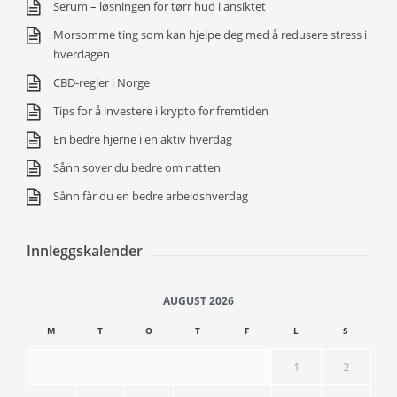
Serum – løsningen for tørr hud i ansiktet
Morsomme ting som kan hjelpe deg med å redusere stress i
hverdagen
CBD-regler i Norge
Tips for å investere i krypto for fremtiden
En bedre hjerne i en aktiv hverdag
Sånn sover du bedre om natten
Sånn får du en bedre arbeidshverdag
Innleggskalender
AUGUST 2026
M
T
O
T
F
L
S
1
2