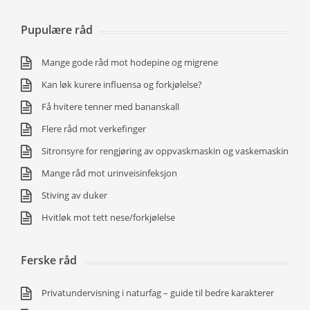
Pupulære råd
Mange gode råd mot hodepine og migrene
Kan løk kurere influensa og forkjølelse?
Få hvitere tenner med bananskall
Flere råd mot verkefinger
Sitronsyre for rengjøring av oppvaskmaskin og vaskemaskin
Mange råd mot urinveisinfeksjon
Stiving av duker
Hvitløk mot tett nese/forkjølelse
Ferske råd
Privatundervisning i naturfag – guide til bedre karakterer