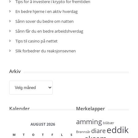
Tips for å investere i krypto for fremtiden
En bedre hjerne i en aktiv hverdag
Sånn sover du bedre om natten
Sånn får du en bedre arbeidshverdag
Tips til casino på nettet
Slik forbedrer du reaksjonsevnen
Arkiv
Arkiv
Kalender
Merkelapper
amming
blåbær
AUGUST 2026
eddik
diare
Brannsår
M
T
O
T
F
L
S