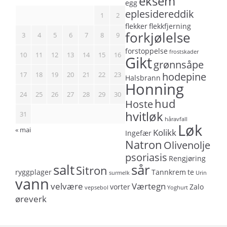
eksem
egg
eplesidereddik
1
2
flekker
flekkfjerning
forkjølelse
3
4
5
6
7
8
9
forstoppelse
frostskader
10
11
12
13
14
15
16
Gikt
grønnsåpe
17
18
19
20
21
22
23
hodepine
Halsbrann
Honning
24
25
26
27
28
29
30
hud
Hoste
hvitløk
31
håravfall
Løk
« mai
Kolikk
Ingefær
Natron
Olivenolje
psoriasis
Rengjøring
salt
sår
Sitron
ryggplager
Tannkrem
te
surmelk
Urin
vann
velvære
Værtegn
vorter
Zalo
vepsebol
Yoghurt
øreverk