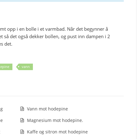
mt opp i en bolle i et varmbad. Når det begynner å
t så det også dekker bollen, og pust inn dampen i 2
s det.
epine
vann
ag
Vann mot hodepine
ne
Magnesium mot hodepine.
t
Kaffe og sitron mot hodepine