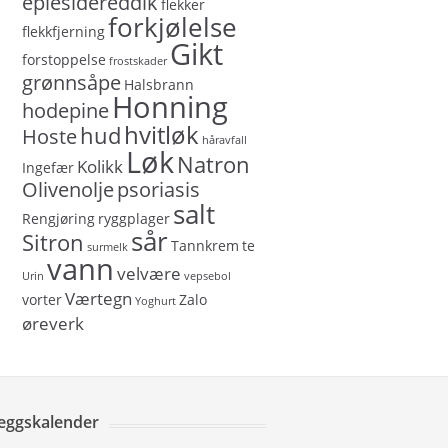
eplesidereddik
flekker
forkjølelse
flekkfjerning
Gikt
forstoppelse
frostskader
grønnsåpe
Halsbrann
Honning
hodepine
hvitløk
hud
Hoste
håravfall
Løk
Natron
Kolikk
Ingefær
Olivenolje
psoriasis
salt
Rengjøring
ryggplager
sår
Sitron
Tannkrem
te
surmelk
vann
velvære
Urin
vepsebol
Værtegn
vorter
Zalo
Yoghurt
øreverk
leggskalender