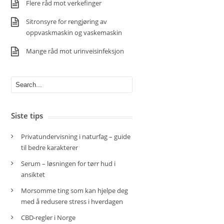
Flere råd mot verkefinger
Sitronsyre for rengjøring av
oppvaskmaskin og vaskemaskin
Mange råd mot urinveisinfeksjon
Siste tips
Privatundervisning i naturfag – guide
til bedre karakterer
Serum – løsningen for tørr hud i
ansiktet
Morsomme ting som kan hjelpe deg
med å redusere stress i hverdagen
CBD-regler i Norge