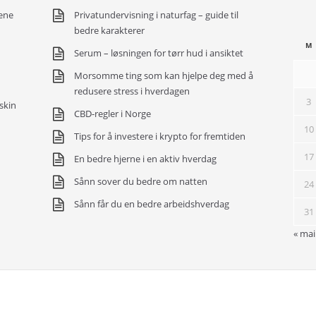
ene
Privatundervisning i naturfag – guide til
bedre karakterer
M
Serum – løsningen for tørr hud i ansiktet
Morsomme ting som kan hjelpe deg med å
redusere stress i hverdagen
3
skin
CBD-regler i Norge
10
Tips for å investere i krypto for fremtiden
17
En bedre hjerne i en aktiv hverdag
Sånn sover du bedre om natten
24
Sånn får du en bedre arbeidshverdag
31
« mai