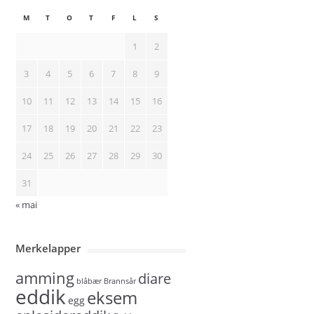
M
T
O
T
F
L
S
1
2
3
4
5
6
7
8
9
10
11
12
13
14
15
16
17
18
19
20
21
22
23
24
25
26
27
28
29
30
31
« mai
Merkelapper
amming
diare
blåbær
Brannsår
eddik
eksem
egg