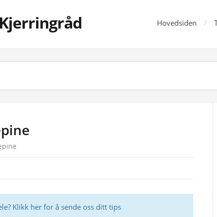
Kjerringråd
Hovedsiden
pine
epine
ele?
Klikk her
for å sende oss ditt tips