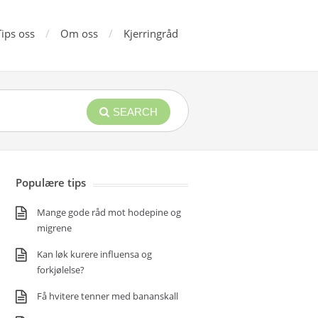
Tips oss
Om oss
Kjerringråd
SEARCH
Populære tips
Mange gode råd mot hodepine og
migrene
Kan løk kurere influensa og
forkjølelse?
Få hvitere tenner med bananskall