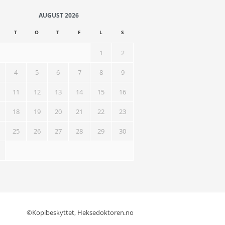
AUGUST 2026
T
O
T
F
L
S
1
2
4
5
6
7
8
9
11
12
13
14
15
16
18
19
20
21
22
23
25
26
27
28
29
30
©Kopibeskyttet, Heksedoktoren.no