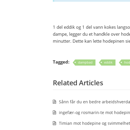
1 del eddik og 1 del vann kokes langso
dampe, legger du et handkle over hode
minutter. Dette kan lette hodepinen sie
Tagged:
dampbad
eddik
hod
Related Articles
Sånn får du en bedre arbeidshverd
ingefær-og rosmarin-te mot hodepi
Timian mot hodepine og svimmelhe