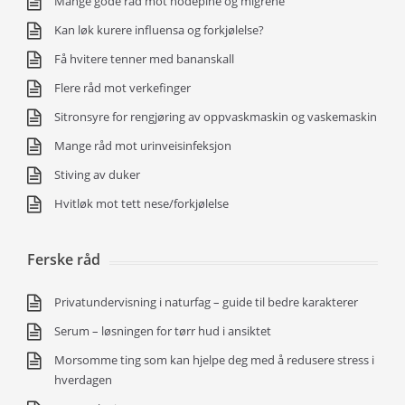
Mange gode råd mot hodepine og migrene
Kan løk kurere influensa og forkjølelse?
Få hvitere tenner med bananskall
Flere råd mot verkefinger
Sitronsyre for rengjøring av oppvaskmaskin og vaskemaskin
Mange råd mot urinveisinfeksjon
Stiving av duker
Hvitløk mot tett nese/forkjølelse
Ferske råd
Privatundervisning i naturfag – guide til bedre karakterer
Serum – løsningen for tørr hud i ansiktet
Morsomme ting som kan hjelpe deg med å redusere stress i
hverdagen