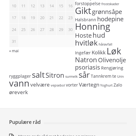
forstoppelse
frostskader
10
11
12
13
14
15
16
Gikt
grønnsåpe
17
18
19
20
21
22
23
hodepine
Halsbrann
Honning
24
25
26
27
28
29
30
hud
Hoste
hvitløk
31
håravfall
Løk
« mai
Kolikk
Ingefær
Natron
Olivenolje
psoriasis
Rengjøring
salt
sår
Sitron
ryggplager
Tannkrem
te
surmelk
Urin
vann
velvære
Værtegn
vorter
Zalo
vepsebol
Yoghurt
øreverk
Pupulære råd