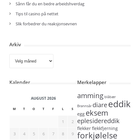
Sånn får du en bedre arbeidshverdag
Tips til casino på nettet
Slik forbedrer du reaksjonsevnen
Arkiv
Arkiv
Kalender
Merkelapper
amming
blåbær
AUGUST 2026
eddik
diare
Brannsår
M
T
O
T
F
L
S
eksem
egg
eplesidereddik
1
2
flekker
flekkfjerning
forkjølelse
3
4
5
6
7
8
9