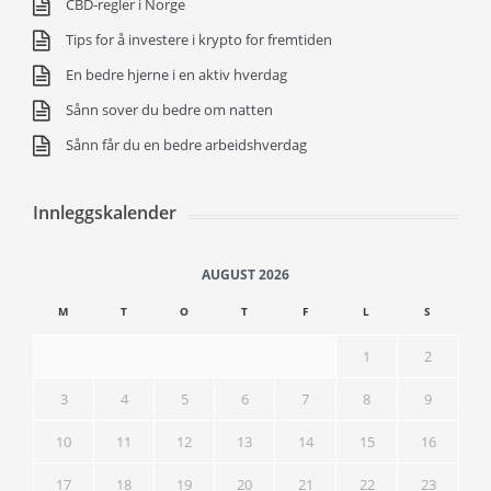
CBD-regler i Norge
Tips for å investere i krypto for fremtiden
En bedre hjerne i en aktiv hverdag
Sånn sover du bedre om natten
Sånn får du en bedre arbeidshverdag
Innleggskalender
AUGUST 2026
M
T
O
T
F
L
S
1
2
3
4
5
6
7
8
9
10
11
12
13
14
15
16
17
18
19
20
21
22
23