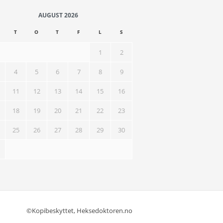
AUGUST 2026
T
O
T
F
L
S
1
2
4
5
6
7
8
9
11
12
13
14
15
16
18
19
20
21
22
23
25
26
27
28
29
30
©Kopibeskyttet, Heksedoktoren.no