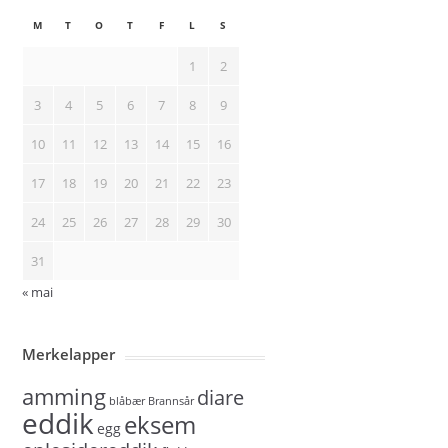
M
T
O
T
F
L
S
1
2
3
4
5
6
7
8
9
10
11
12
13
14
15
16
17
18
19
20
21
22
23
24
25
26
27
28
29
30
31
« mai
Merkelapper
amming
diare
blåbær
Brannsår
eddik
eksem
egg