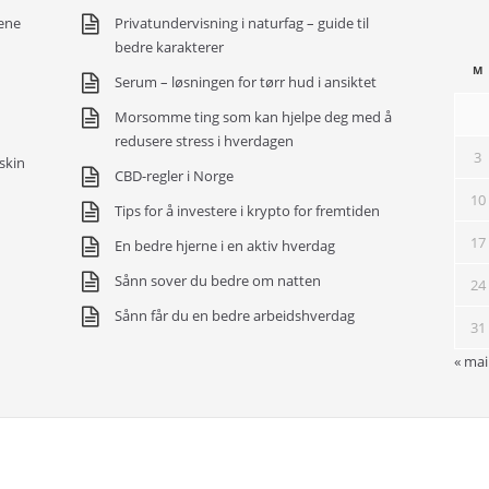
ene
Privatundervisning i naturfag – guide til
bedre karakterer
M
Serum – løsningen for tørr hud i ansiktet
Morsomme ting som kan hjelpe deg med å
redusere stress i hverdagen
3
skin
CBD-regler i Norge
10
Tips for å investere i krypto for fremtiden
17
En bedre hjerne i en aktiv hverdag
Sånn sover du bedre om natten
24
Sånn får du en bedre arbeidshverdag
31
« mai