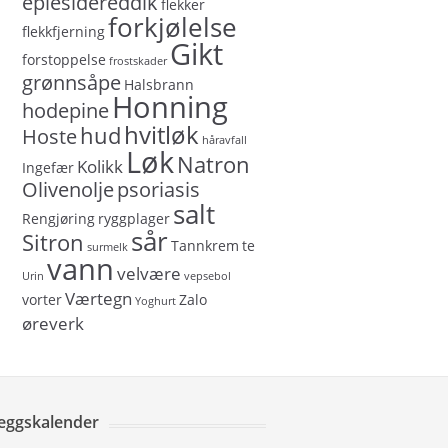
eplesidereddik
flekker
forkjølelse
flekkfjerning
Gikt
forstoppelse
frostskader
grønnsåpe
Halsbrann
Honning
hodepine
hvitløk
hud
Hoste
håravfall
Løk
Natron
Kolikk
Ingefær
Olivenolje
psoriasis
salt
Rengjøring
ryggplager
sår
Sitron
Tannkrem
te
surmelk
vann
velvære
Urin
vepsebol
Værtegn
vorter
Zalo
Yoghurt
øreverk
leggskalender