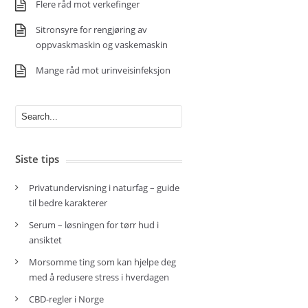
Flere råd mot verkefinger
Sitronsyre for rengjøring av
oppvaskmaskin og vaskemaskin
Mange råd mot urinveisinfeksjon
Siste tips
Privatundervisning i naturfag – guide
til bedre karakterer
Serum – løsningen for tørr hud i
ansiktet
Morsomme ting som kan hjelpe deg
med å redusere stress i hverdagen
CBD-regler i Norge