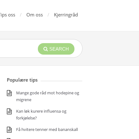
Tips oss
Om oss
Kjerringråd
SEARCH
Populære tips
Mange gode råd mot hodepine og
migrene
Kan løk kurere influensa og
forkjølelse?
Få hvitere tenner med bananskall