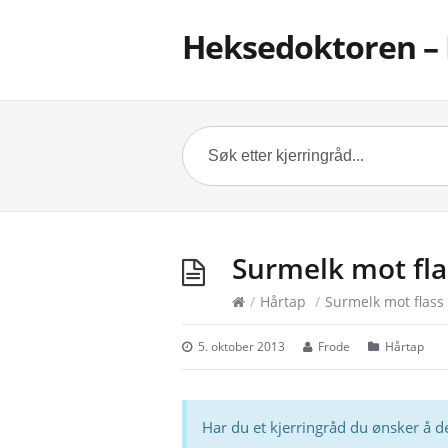
Heksedoktoren – 
Surmelk mot fla
/
Hårtap
/
Surmelk mot flass
5. oktober 2013
Frode
Hårtap
Har du et kjerringråd du ønsker å d