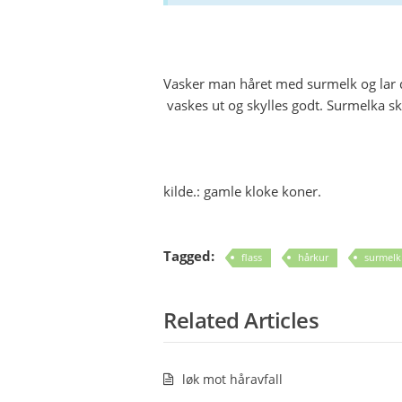
Vasker man håret med surmelk og lar det
vaskes ut og skylles godt. Surmelka s
kilde.: gamle kloke koner.
Tagged:
flass
hårkur
surmelk
Related Articles
løk mot håravfall