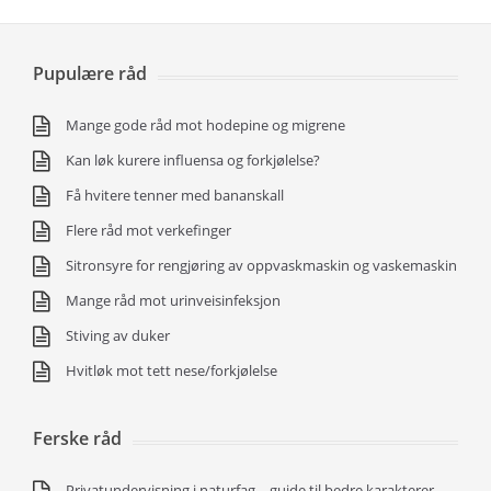
Pupulære råd
Mange gode råd mot hodepine og migrene
Kan løk kurere influensa og forkjølelse?
Få hvitere tenner med bananskall
Flere råd mot verkefinger
Sitronsyre for rengjøring av oppvaskmaskin og vaskemaskin
Mange råd mot urinveisinfeksjon
Stiving av duker
Hvitløk mot tett nese/forkjølelse
Ferske råd
Privatundervisning i naturfag – guide til bedre karakterer