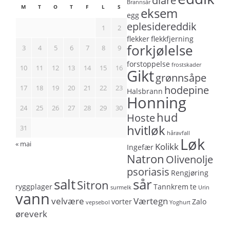
diare
Brannsår
M
T
O
T
F
L
S
eksem
egg
eplesidereddik
1
2
flekker
flekkfjerning
forkjølelse
3
4
5
6
7
8
9
forstoppelse
frostskader
10
11
12
13
14
15
16
Gikt
grønnsåpe
17
18
19
20
21
22
23
hodepine
Halsbrann
Honning
24
25
26
27
28
29
30
hud
Hoste
hvitløk
31
håravfall
Løk
« mai
Kolikk
Ingefær
Natron
Olivenolje
psoriasis
Rengjøring
salt
sår
Sitron
ryggplager
Tannkrem
te
surmelk
Urin
vann
velvære
Værtegn
vorter
Zalo
vepsebol
Yoghurt
øreverk