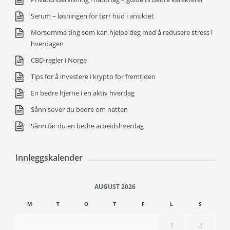
Serum – løsningen for tørr hud i ansiktet
Morsomme ting som kan hjelpe deg med å redusere stress i
hverdagen
CBD-regler i Norge
Tips for å investere i krypto for fremtiden
En bedre hjerne i en aktiv hverdag
Sånn sover du bedre om natten
Sånn får du en bedre arbeidshverdag
Innleggskalender
AUGUST 2026
M
T
O
T
F
L
S
1
2