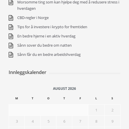
Morsomme ting som kan hjelpe deg med å redusere stress i
hverdagen
CBD-regler i Norge
Tips for å investere i krypto for fremtiden
En bedre hjerne i en aktiv hverdag
Sånn sover du bedre om natten
Sånn får du en bedre arbeidshverdag
Innleggskalender
AUGUST 2026
M
T
O
T
F
L
S
1
2
3
4
5
6
7
8
9