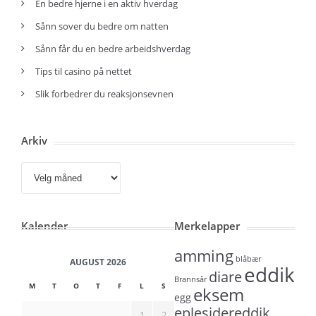
En bedre hjerne i en aktiv hverdag
Sånn sover du bedre om natten
Sånn får du en bedre arbeidshverdag
Tips til casino på nettet
Slik forbedrer du reaksjonsevnen
Arkiv
Arkiv
Kalender
Merkelapper
amming
blåbær
AUGUST 2026
eddik
diare
Brannsår
M
T
O
T
F
L
S
eksem
egg
eplesidereddik
1
2