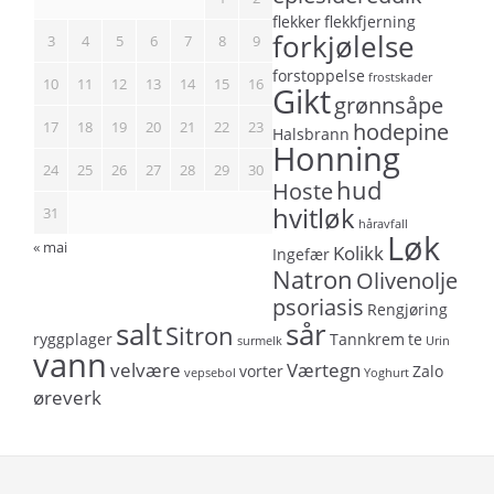
flekker
flekkfjerning
forkjølelse
3
4
5
6
7
8
9
forstoppelse
frostskader
10
11
12
13
14
15
16
Gikt
grønnsåpe
17
18
19
20
21
22
23
hodepine
Halsbrann
Honning
24
25
26
27
28
29
30
hud
Hoste
hvitløk
31
håravfall
Løk
« mai
Kolikk
Ingefær
Natron
Olivenolje
psoriasis
Rengjøring
salt
sår
Sitron
ryggplager
Tannkrem
te
surmelk
Urin
vann
velvære
Værtegn
vorter
Zalo
vepsebol
Yoghurt
øreverk