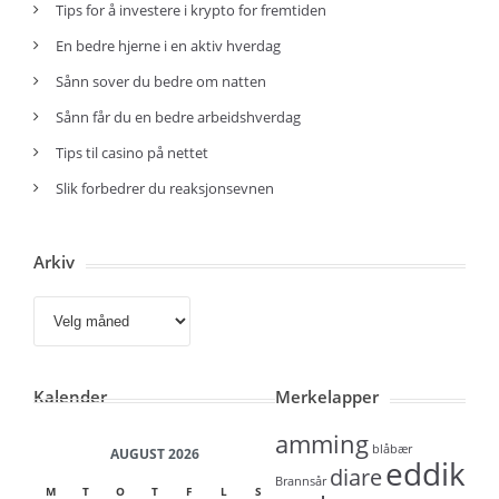
Tips for å investere i krypto for fremtiden
En bedre hjerne i en aktiv hverdag
Sånn sover du bedre om natten
Sånn får du en bedre arbeidshverdag
Tips til casino på nettet
Slik forbedrer du reaksjonsevnen
Arkiv
Arkiv
Kalender
Merkelapper
amming
blåbær
AUGUST 2026
eddik
diare
Brannsår
M
T
O
T
F
L
S