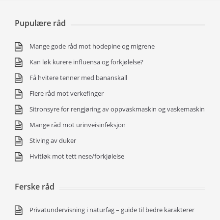
Pupulære råd
Mange gode råd mot hodepine og migrene
Kan løk kurere influensa og forkjølelse?
Få hvitere tenner med bananskall
Flere råd mot verkefinger
Sitronsyre for rengjøring av oppvaskmaskin og vaskemaskin
Mange råd mot urinveisinfeksjon
Stiving av duker
Hvitløk mot tett nese/forkjølelse
Ferske råd
Privatundervisning i naturfag – guide til bedre karakterer