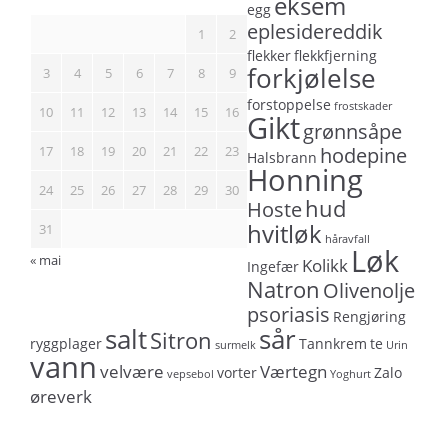
eksem
egg
eplesidereddik
1
2
flekker
flekkfjerning
forkjølelse
3
4
5
6
7
8
9
forstoppelse
frostskader
10
11
12
13
14
15
16
Gikt
grønnsåpe
17
18
19
20
21
22
23
hodepine
Halsbrann
Honning
24
25
26
27
28
29
30
hud
Hoste
hvitløk
31
håravfall
Løk
« mai
Kolikk
Ingefær
Natron
Olivenolje
psoriasis
Rengjøring
salt
sår
Sitron
ryggplager
Tannkrem
te
surmelk
Urin
vann
velvære
Værtegn
vorter
Zalo
vepsebol
Yoghurt
øreverk