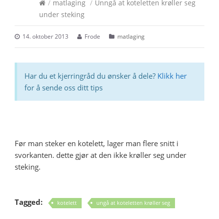
/
matlaging
/
Unngå at koteletten krøller seg
under steking
14. oktober 2013
Frode
matlaging
Har du et kjerringråd du ønsker å dele?
Klikk her
for å sende oss ditt tips
Før man steker en kotelett, lager man flere snitt i
svorkanten. dette gjør at den ikke krøller seg under
steking.
Tagged:
kotelett
ungå at koteletten krøller seg