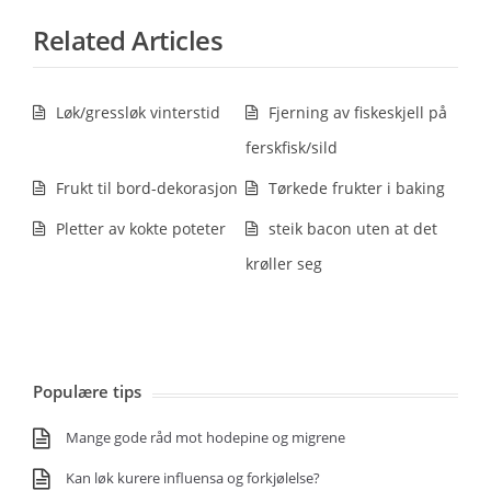
Related Articles
Løk/gressløk vinterstid
Fjerning av fiskeskjell på
ferskfisk/sild
Frukt til bord-dekorasjon
Tørkede frukter i baking
Pletter av kokte poteter
steik bacon uten at det
krøller seg
Populære tips
Mange gode råd mot hodepine og migrene
Kan løk kurere influensa og forkjølelse?