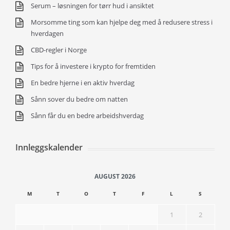
Serum – løsningen for tørr hud i ansiktet
Morsomme ting som kan hjelpe deg med å redusere stress i
hverdagen
CBD-regler i Norge
Tips for å investere i krypto for fremtiden
En bedre hjerne i en aktiv hverdag
Sånn sover du bedre om natten
Sånn får du en bedre arbeidshverdag
Innleggskalender
AUGUST 2026
M
T
O
T
F
L
S
1
2