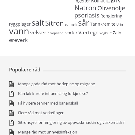
Kolikk
Ingefær
Natron
Olivenolje
psoriasis
Rengjøring
salt
sår
Sitron
ryggplager
Tannkrem
te
surmelk
Urin
vann
velvære
Værtegn
vorter
Zalo
vepsebol
Yoghurt
øreverk
Pupulære råd
Mange gode råd mot hodepine og migrene
Kan løk kurere influensa og forkjølelse?
Få hvitere tenner med bananskall
Flere råd mot verkefinger
Sitronsyre for rengjøring av oppvaskmaskin og vaskemaskin
Mange råd mot urinveisinfeksjon