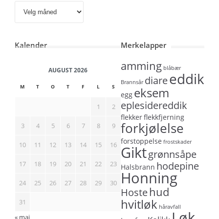
Arkiv
Kalender
Merkelapper
amming
blåbær
AUGUST 2026
eddik
diare
Brannsår
M
T
O
T
F
L
S
eksem
egg
eplesidereddik
1
2
flekker
flekkfjerning
forkjølelse
3
4
5
6
7
8
9
forstoppelse
frostskader
10
11
12
13
14
15
16
Gikt
grønnsåpe
17
18
19
20
21
22
23
hodepine
Halsbrann
Honning
24
25
26
27
28
29
30
hud
Hoste
hvitløk
31
håravfall
Løk
« mai