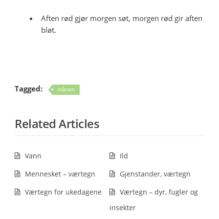
Aften rød gjør morgen søt, morgen rød gir aften
bløt.
Tagged:
månen
Related Articles
Vann
Ild
Mennesket – værtegn
Gjenstander, værtegn
Værtegn for ukedagene
Værtegn – dyr, fugler og
insekter