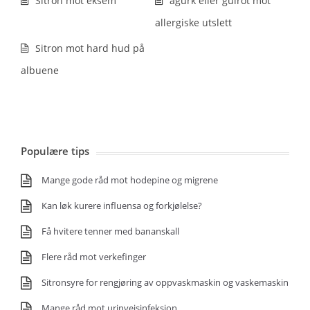
Sitron mot eksem
agurk eller gulrot mot
allergiske utslett
Sitron mot hard hud på
albuene
Populære tips
Mange gode råd mot hodepine og migrene
Kan løk kurere influensa og forkjølelse?
Få hvitere tenner med bananskall
Flere råd mot verkefinger
Sitronsyre for rengjøring av oppvaskmaskin og vaskemaskin
Mange råd mot urinveisinfeksjon