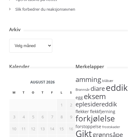
Slik forbedrer du reaksjonsevnen
Arkiv
Arkiv
Kalender
Merkelapper
amming
blåbær
AUGUST 2026
eddik
diare
Brannsår
M
T
O
T
F
L
S
eksem
egg
eplesidereddik
1
2
flekker
flekkfjerning
forkjølelse
3
4
5
6
7
8
9
forstoppelse
frostskader
10
11
12
13
14
15
16
Gikt
grønnsåpe