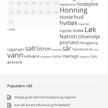
17
18
19
20
21
22
23
hodepine
Halsbrann
Honning
24
25
26
27
28
29
30
hud
Hoste
hvitløk
31
håravfall
Løk
« mai
Kolikk
Ingefær
Natron
Olivenolje
psoriasis
Rengjøring
salt
sår
Sitron
ryggplager
Tannkrem
te
surmelk
Urin
vann
velvære
Værtegn
vorter
Zalo
vepsebol
Yoghurt
øreverk
Pupulære råd
Mange gode råd mot hodepine og migrene
Kan løk kurere influensa og forkjølelse?