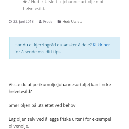
/
Hud
/
Utslett
/
johannesurt-olje mot
helvetesild.
22. juni 2013
Frode
Hud
/
Utslett
Har du et kjerringråd du ønsker å dele?
Klikk her
for å sende oss ditt tips
Visste du at perikumolje(johannesurtolje) kan lindre
helvetesild?
Smør oljen på utslettet ved behov.
Lag oljen selv ved å legge friske urter i for eksempel
olivenolje.