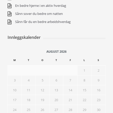
En bedre hjerne i en aktiv hverdag
Sånn sover du bedre om natten
Sånn får du en bedre arbeidshverdag
Innleggskalender
AUGUST 2026
M
T
O
T
F
L
S
1
2
3
4
5
6
7
8
9
10
11
12
13
14
15
16
17
18
19
20
21
22
23
24
25
26
27
28
29
30