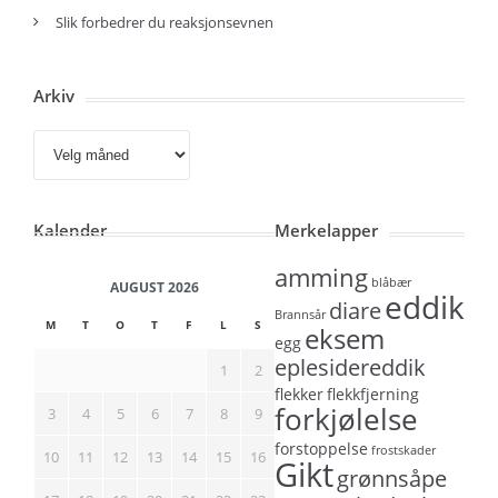
Slik forbedrer du reaksjonsevnen
Arkiv
Arkiv
Kalender
Merkelapper
amming
blåbær
AUGUST 2026
eddik
diare
Brannsår
M
T
O
T
F
L
S
eksem
egg
eplesidereddik
1
2
flekker
flekkfjerning
forkjølelse
3
4
5
6
7
8
9
forstoppelse
frostskader
10
11
12
13
14
15
16
Gikt
grønnsåpe