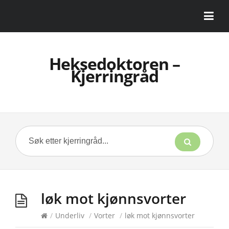
Heksedoktoren –
Kjerringråd
løk mot kjønnsvorter
/
Underliv
/
Vorter
/
løk mot kjønnsvorter