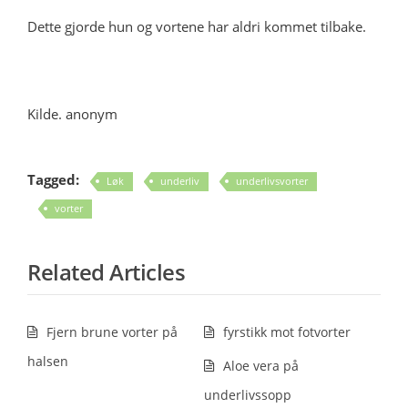
Dette gjorde hun og vortene har aldri kommet tilbake.
Kilde. anonym
Tagged:
Løk
underliv
underlivsvorter
vorter
Related Articles
Fjern brune vorter på
fyrstikk mot fotvorter
halsen
Aloe vera på
underlivssopp