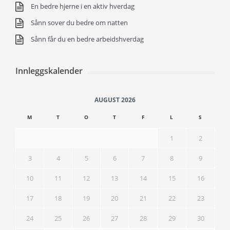
En bedre hjerne i en aktiv hverdag
Sånn sover du bedre om natten
Sånn får du en bedre arbeidshverdag
Innleggskalender
AUGUST 2026
M
T
O
T
F
L
S
1
2
3
4
5
6
7
8
9
10
11
12
13
14
15
16
17
18
19
20
21
22
23
24
25
26
27
28
29
30