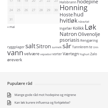
17
18
19
20
21
22
23
hodepine
Halsbrann
Honning
24
25
26
27
28
29
30
hud
Hoste
hvitløk
31
håravfall
Løk
« mai
Kolikk
Ingefær
Natron
Olivenolje
psoriasis
Rengjøring
salt
sår
Sitron
ryggplager
Tannkrem
te
surmelk
Urin
vann
velvære
Værtegn
vorter
Zalo
vepsebol
Yoghurt
øreverk
Pupulære råd
Mange gode råd mot hodepine og migrene
Kan løk kurere influensa og forkjølelse?