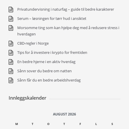
Privatundervisning i naturfag – guide til bedre karakterer
Serum – løsningen for tørr hud i ansiktet
Morsomme ting som kan hjelpe deg med å redusere stress i
hverdagen
CBD-regler i Norge
Tips for å investere i krypto for fremtiden
En bedre hjerne i en aktiv hverdag
Sånn sover du bedre om natten
Sånn får du en bedre arbeidshverdag
Innleggskalender
AUGUST 2026
M
T
O
T
F
L
S