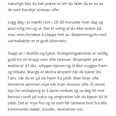
naturlige tips du kan prøve ut om du føler du er en av
de som kanskje stresser ofte.
Legg deg i et mørkt rom i 20-30 minutter hver dag og
pust rolig inn og ut. Det er viktig at du ikke tenker på
noe, men forsøker å slappe helt av. Baderomsgulv med
varmekabler er et godt alternativ.
Slapp av i skuldre og kjeve. Avslapningsøvelser er veldig
godt for en kropp som ofte stresser. Eksempler på en
øvelse er å f.eks. «slippe» kjeven og la den «rugge» frem
og tilbake. Mange er ekstra anspent når de kjører bil,
f.eks. når du er på vei hjem fra jobb. Man biter ofte
tennerne sammen mye når man stresser ofte. Et annet
tips for avslapping er å åpne vinduet og se deg litt mer
bevisst rundt på natur og omgivelser når du kjører bil til
jobb. Det er mye fint og se som får tankene bort fra alle
kommende møter, kunder, leveranser osv.