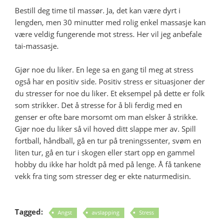
Bestill deg time til massør. Ja, det kan være dyrt i
lengden, men 30 minutter med rolig enkel massasje kan
være veldig fungerende mot stress. Her vil jeg anbefale
tai-massasje.
Gjør noe du liker. En lege sa en gang til meg at stress
også har en positiv side. Positiv stress er situasjoner der
du stresser for noe du liker. Et eksempel på dette er folk
som strikker. Det å stresse for å bli ferdig med en
genser er ofte bare morsomt om man elsker å strikke.
Gjør noe du liker så vil hoved ditt slappe mer av. Spill
fortball, håndball, gå en tur på treningssenter, svøm en
liten tur, gå en tur i skogen eller start opp en gammel
hobby du ikke har holdt på med på lenge. Å få tankene
vekk fra ting som stresser deg er ekte naturmedisin.
Tagged:
Angst
avslapping
Stress