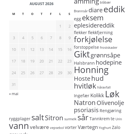
amming
blåbær
AUGUST 2026
eddik
diare
Brannsår
M
T
O
T
F
L
S
eksem
egg
eplesidereddik
1
2
flekker
flekkfjerning
forkjølelse
3
4
5
6
7
8
9
forstoppelse
frostskader
10
11
12
13
14
15
16
Gikt
grønnsåpe
17
18
19
20
21
22
23
hodepine
Halsbrann
Honning
24
25
26
27
28
29
30
hud
Hoste
hvitløk
31
håravfall
Løk
« mai
Kolikk
Ingefær
Natron
Olivenolje
psoriasis
Rengjøring
salt
sår
Sitron
ryggplager
Tannkrem
te
surmelk
Urin
vann
velvære
Værtegn
vorter
Zalo
vepsebol
Yoghurt