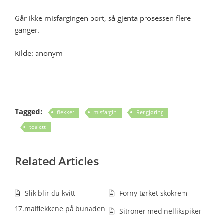
Går ikke misfargingen bort, så gjenta prosessen flere
ganger.
Kilde: anonym
Tagged:
flekker
misfargin
Rengjøring
toalett
Related Articles
Slik blir du kvitt
Forny tørket skokrem
17.maiflekkene på bunaden
Sitroner med nellikspiker