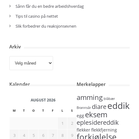
Sånn får du en bedre arbeidshverdag
Tips til casino på nettet
Slik forbedrer du reaksjonsevnen
Arkiv
Arkiv
Kalender
Merkelapper
amming
blåbær
AUGUST 2026
eddik
diare
Brannsår
M
T
O
T
F
L
S
eksem
egg
eplesidereddik
1
2
flekker
flekkfjerning
forkjølelse
3
4
5
6
7
8
9