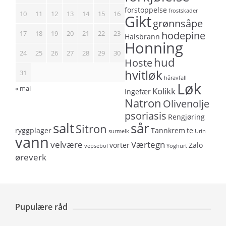
forstoppelse
frostskader
10
11
12
13
14
15
16
Gikt
grønnsåpe
17
18
19
20
21
22
23
hodepine
Halsbrann
Honning
24
25
26
27
28
29
30
hud
Hoste
hvitløk
31
håravfall
Løk
« mai
Kolikk
Ingefær
Natron
Olivenolje
psoriasis
Rengjøring
salt
sår
Sitron
ryggplager
Tannkrem
te
surmelk
Urin
vann
velvære
Værtegn
vorter
Zalo
vepsebol
Yoghurt
øreverk
Pupulære råd