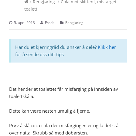
/
Rengjøring
/
Cola mot skittent, misfarget
toalett
5. april 2013
Frode
Rengjøring
Har du et kjerringråd du ønsker å dele?
Klikk her
for å sende oss ditt tips
Det hender at toalettet får misfarging på innsiden av
toalettskåla.
Dette kan være nesten umulig å fjerne.
Prøv å slå coca cola der misfargingen er og la det stå
over natta. Skrubb så med dobørsten.