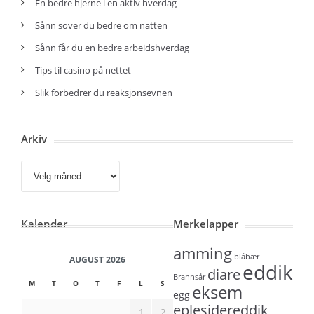
En bedre hjerne i en aktiv hverdag
Sånn sover du bedre om natten
Sånn får du en bedre arbeidshverdag
Tips til casino på nettet
Slik forbedrer du reaksjonsevnen
Arkiv
Arkiv
Kalender
Merkelapper
amming
blåbær
AUGUST 2026
eddik
diare
Brannsår
M
T
O
T
F
L
S
eksem
egg
eplesidereddik
1
2