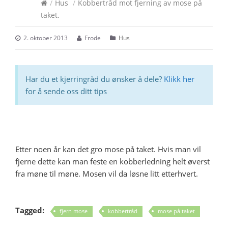
/
Hus
/
Kobbertråd mot fjerning av mose på
taket.
2. oktober 2013
Frode
Hus
Har du et kjerringråd du ønsker å dele?
Klikk her
for å sende oss ditt tips
Etter noen år kan det gro mose på taket. Hvis man vil
fjerne dette kan man feste en kobberledning helt øverst
fra møne til møne. Mosen vil da løsne litt etterhvert.
Tagged:
fjern mose
kobbertråd
mose på taket