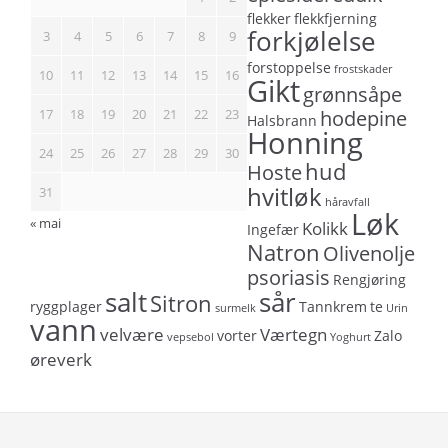
flekker
flekkfjerning
forkjølelse
3
4
5
6
7
8
9
forstoppelse
frostskader
10
11
12
13
14
15
16
Gikt
grønnsåpe
17
18
19
20
21
22
23
hodepine
Halsbrann
Honning
24
25
26
27
28
29
30
hud
Hoste
hvitløk
31
håravfall
Løk
« mai
Kolikk
Ingefær
Natron
Olivenolje
psoriasis
Rengjøring
salt
sår
Sitron
ryggplager
Tannkrem
te
surmelk
Urin
vann
velvære
Værtegn
vorter
Zalo
vepsebol
Yoghurt
øreverk