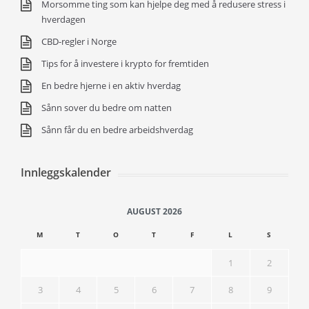
Morsomme ting som kan hjelpe deg med å redusere stress i
hverdagen
CBD-regler i Norge
Tips for å investere i krypto for fremtiden
En bedre hjerne i en aktiv hverdag
Sånn sover du bedre om natten
Sånn får du en bedre arbeidshverdag
Innleggskalender
AUGUST 2026
M
T
O
T
F
L
S
1
2
3
4
5
6
7
8
9