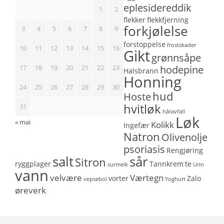
eplesidereddik
1
2
flekker
flekkfjerning
forkjølelse
3
4
5
6
7
8
9
forstoppelse
frostskader
10
11
12
13
14
15
16
Gikt
grønnsåpe
17
18
19
20
21
22
23
hodepine
Halsbrann
Honning
24
25
26
27
28
29
30
hud
Hoste
hvitløk
31
håravfall
Løk
« mai
Kolikk
Ingefær
Natron
Olivenolje
psoriasis
Rengjøring
salt
sår
Sitron
ryggplager
Tannkrem
te
surmelk
Urin
vann
velvære
Værtegn
vorter
Zalo
vepsebol
Yoghurt
øreverk