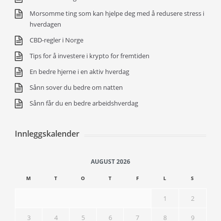
Morsomme ting som kan hjelpe deg med å redusere stress i
hverdagen
CBD-regler i Norge
Tips for å investere i krypto for fremtiden
En bedre hjerne i en aktiv hverdag
Sånn sover du bedre om natten
Sånn får du en bedre arbeidshverdag
Innleggskalender
AUGUST 2026
M
T
O
T
F
L
S
1
2
3
4
5
6
7
8
9