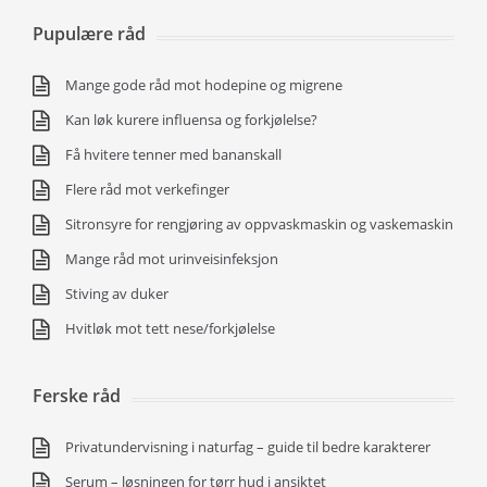
Pupulære råd
Mange gode råd mot hodepine og migrene
Kan løk kurere influensa og forkjølelse?
Få hvitere tenner med bananskall
Flere råd mot verkefinger
Sitronsyre for rengjøring av oppvaskmaskin og vaskemaskin
Mange råd mot urinveisinfeksjon
Stiving av duker
Hvitløk mot tett nese/forkjølelse
Ferske råd
Privatundervisning i naturfag – guide til bedre karakterer
Serum – løsningen for tørr hud i ansiktet