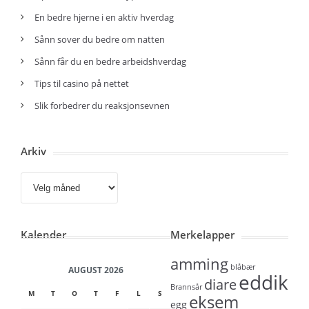
En bedre hjerne i en aktiv hverdag
Sånn sover du bedre om natten
Sånn får du en bedre arbeidshverdag
Tips til casino på nettet
Slik forbedrer du reaksjonsevnen
Arkiv
Arkiv
Kalender
Merkelapper
amming
blåbær
AUGUST 2026
eddik
diare
Brannsår
M
T
O
T
F
L
S
eksem
egg